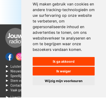
Wij maken gebruik van cookies en
andere tracking-technologieën om
uw surfervaring op onze website
te verbeteren, om
gepersonaliseerde inhoud en
advertenties te tonen, om ons
websiteverkeer te analyseren en
om te begrijpen waar onze
bezoekers vandaan komen.
Ik ga akkoord
► Luisteren naar Jouwradio
► Nieuws
Ik weiger
► Speellijst
► Stem voor de Dag top 3
Wijzig mijn voorkeuren
► Contacteer ons
► Vaak gestelde vragen
► Livestream informatie
► Muziek opzoeken