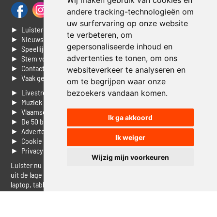
Wij maken gebruik van cookies en
andere tracking-technologieën om
uw surfervaring op onze website
► Luisteren naar Jouwradio
te verbeteren, om
► Nieuws
gepersonaliseerde inhoud en
► Speellijst
advertenties te tonen, om ons
► Stem voor de Dag top 3
► Contacteer ons
websiteverkeer te analyseren en
► Vaak gestelde vragen
om te begrijpen waar onze
► Livestream informatie
bezoekers vandaan komen.
► Muziek opzoeken
► Vlaamse 100 Aller tijden
Ik ga akkoord
► De 50 beste van...
► Adverteren op Jouwradio
Ik weiger
► Cookie voorkeuren wijzigen
► Privacyinformatie
Wijzig mijn voorkeuren
Luister nu naar Jouwradio! De beste Nederlandstalige muziek
uit de lage landen hoor je hier al 20 jaar. In digitale kwaliteit op je
laptop, tablet of smartphone.