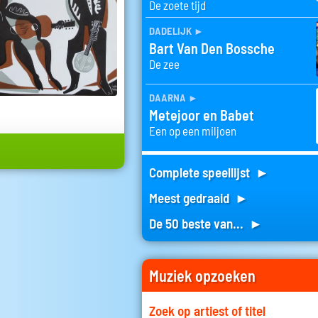
De zoete tijd
dadelijk
►
Bart Van Den Bossche
De zee
daarna
►
Metejoor en Babet
Een op een miljoen
Complete speellijst ►
Meest gedraaid ►
De 50 beste van... ►
Muziek opzoeken
Zoek op artiest of titel