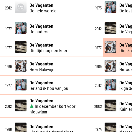
De Vaganten
De Va
2012
1975
De hele wereld
De lest
De Vaganten
De Va
1977
2012
De ouders
De Vag
De Vaganten
De Va
1977
1977
Die tijd nog een keer
Dinska
De Vaganten
De Va
1969
1969
Heer Halewijn
Herod
De Vaganten
De Va
1977
2012
Ierland ik hou van jou
Ik ga d
De Vaganten
De Va
In december kort voor
2012
2002
Kain e
nieuwjaar
De Vaganten
De Va
1968
1974
Lied van de dorpsidioot
Morge