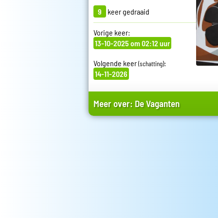
9
keer gedraaid
Vorige keer:
13-10-2025 om 02:12 uur
Volgende keer
:
(schatting)
14-11-2026
Meer over:
De Vaganten