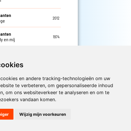
ganten
2012
ge
ganten
1974
ly en mij
cookies
 cookies en andere tracking-technologieën om uw
Luister nu naar Jouwradio! De beste
ebsite te verbeteren, om gepersonaliseerde inhoud
Nederlandstalige muziek uit de lage
en, om ons websiteverkeer te analyseren en om te
landen hoor je hier al 20 jaar. In
ezoekers vandaan komen.
digitale kwaliteit op je laptop, tablet
of smartphone.
eiger
Wijzig mijn voorkeuren