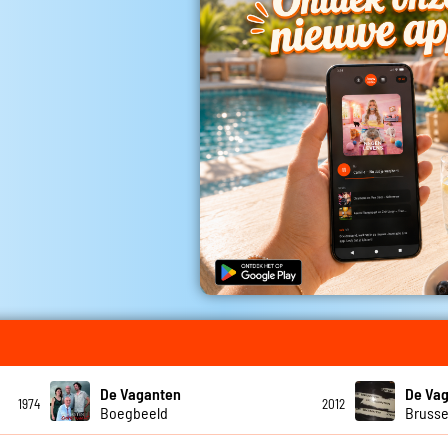
De Vaganten
De Va
1974
2012
Boegbeeld
Brusse