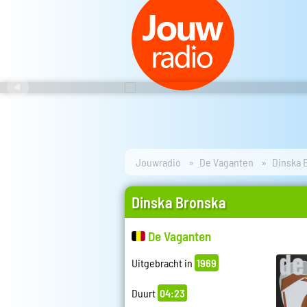
Jouwradio
De Vaganten
Dinska 
Dinska Bronska
De Vaganten
Uitgebracht in
1969
Duurt
04:23