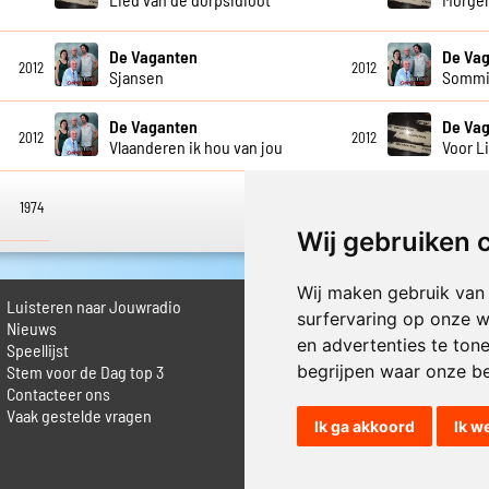
De Vaganten
De Va
2012
2012
Sjansen
Sommi
De Vaganten
De Va
2012
2012
Vlaanderen ik hou van jou
Voor Li
1974
Wij gebruiken 
Wij maken gebruik van
Luisteren naar Jouwradio
► Livestream informatie
surfervaring op onze w
 Nieuws
► Muziek opzoeken
en advertenties te ton
Speellijst
► Vlaamse 100 Aller tijden
begrijpen waar onze b
Stem voor de Dag top 3
► De 50 beste van...
Contacteer ons
► Adverteren op Jouwradio
Vaak gestelde vragen
► Cookie voorkeuren wijzigen
Ik ga akkoord
Ik w
► Privacyinformatie