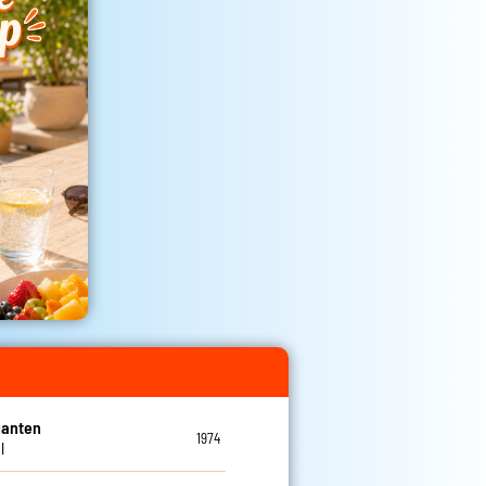
ganten
1974
l