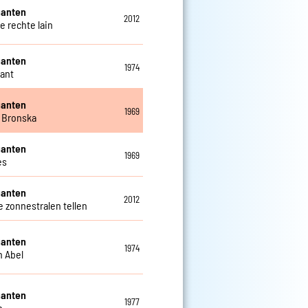
ganten
2012
e rechte lain
ganten
1974
ant
ganten
1969
 Bronska
ganten
1969
es
ganten
2012
e zonnestralen tellen
ganten
1974
n Abel
ganten
1977
n