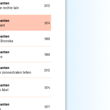
ganten
2012
e rechte lain
ganten
1974
ant
ganten
1969
 Bronska
ganten
1969
es
ganten
2012
e zonnestralen tellen
ganten
1974
n Abel
ganten
1977
n