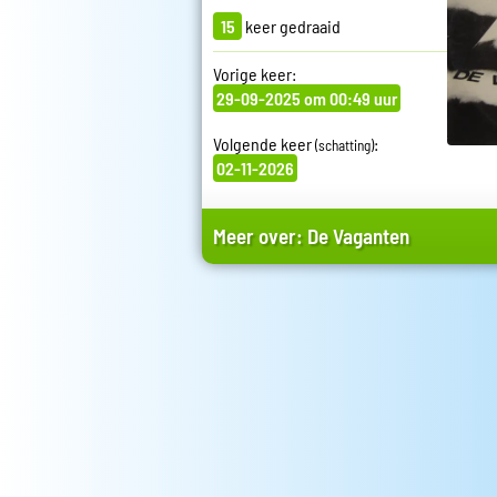
15
keer gedraaid
Vorige keer:
29-09-2025 om 00:49 uur
Volgende keer
:
(schatting)
02-11-2026
Meer over:
De Vaganten