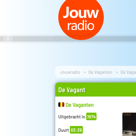
Jouwradio
De Vaganten
De Vaga
De Vagant
De Vaganten
Uitgebracht in
1974
Duurt
03:39