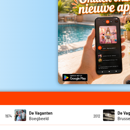
De Vaganten
De Va
1974
2012
Boegbeeld
Brusse