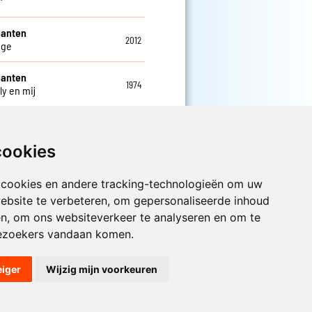
ganten
2012
ge
ganten
1974
ly en mij
cookies
 cookies en andere tracking-technologieën om uw
Luister nu naar Jouwradio! De beste
ebsite te verbeteren, om gepersonaliseerde inhoud
Nederlandstalige muziek uit de lage
en, om ons websiteverkeer te analyseren en om te
landen hoor je hier al 20 jaar. In
ezoekers vandaan komen.
digitale kwaliteit op je laptop, tablet
of smartphone.
eiger
Wijzig mijn voorkeuren