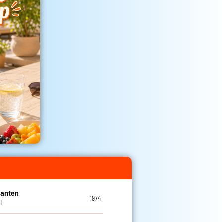
ganten
1974
l