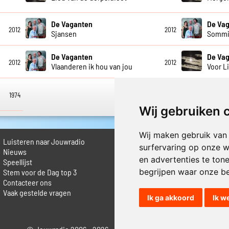
De Vaganten
De Va
2012
2012
Sjansen
Sommi
De Vaganten
De Va
2012
2012
Vlaanderen ik hou van jou
Voor Li
1974
Wij gebruiken 
Wij maken gebruik van
Luisteren naar Jouwradio
► Livestream informatie
surfervaring op onze w
 Nieuws
► Muziek opzoeken
en advertenties te ton
Speellijst
► Vlaamse 100 Aller tijden
begrijpen waar onze b
Stem voor de Dag top 3
► De 50 beste van...
Contacteer ons
► Adverteren op Jouwradio
Vaak gestelde vragen
► Cookie voorkeuren wijzigen
Ik ga akkoord
Ik w
► Privacyinformatie