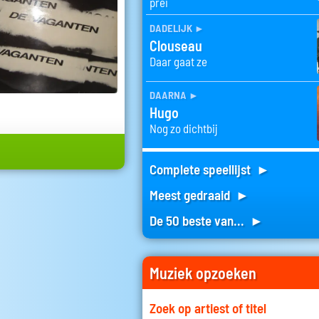
prei
dadelijk
►
Clouseau
Daar gaat ze
daarna
►
Hugo
Nog zo dichtbij
Complete speellijst ►
Meest gedraaid ►
De 50 beste van... ►
Muziek opzoeken
Zoek op artiest of titel