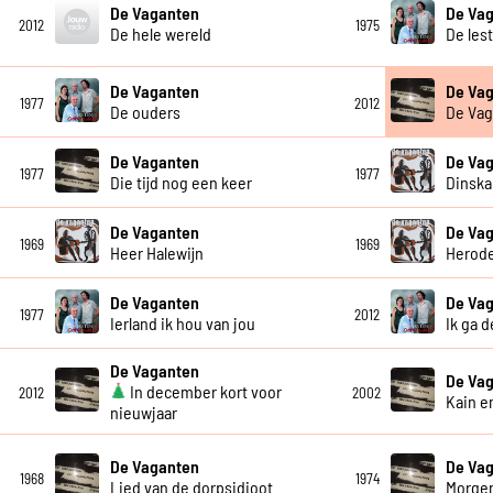
De Vaganten
De Va
2012
1975
De hele wereld
De lest
De Vaganten
De Va
1977
2012
De ouders
De Vag
De Vaganten
De Va
1977
1977
Die tijd nog een keer
Dinska
De Vaganten
De Va
1969
1969
Heer Halewijn
Herod
De Vaganten
De Va
1977
2012
Ierland ik hou van jou
Ik ga d
De Vaganten
De Va
In december kort voor
2012
2002
Kain e
nieuwjaar
De Vaganten
De Va
1968
1974
Lied van de dorpsidioot
Morge