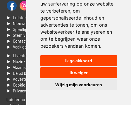
uw surfervaring op onze website
te verbeteren, om
► Luisteren naar Jouwradio
gepersonaliseerde inhoud en
► Nieuws
advertenties te tonen, om ons
► Speellijst
websiteverkeer te analyseren en
► Stem voor de Dag top 3
om te begrijpen waar onze
► Contacteer ons
bezoekers vandaan komen.
► Vaak gestelde vragen
► Livestream informatie
Ik ga akkoord
► Muziek opzoeken
► Vlaamse 100 Aller tijden
► De 50 beste van...
Ik weiger
► Adverteren op Jouwradio
► Cookie voorkeuren wijzigen
Wijzig mijn voorkeuren
► Privacyinformatie
Luister nu naar Jouwradio! De beste Nederlandstalige muziek
uit de lage landen hoor je hier al 20 jaar. In digitale kwaliteit op je
laptop, tablet of smartphone.