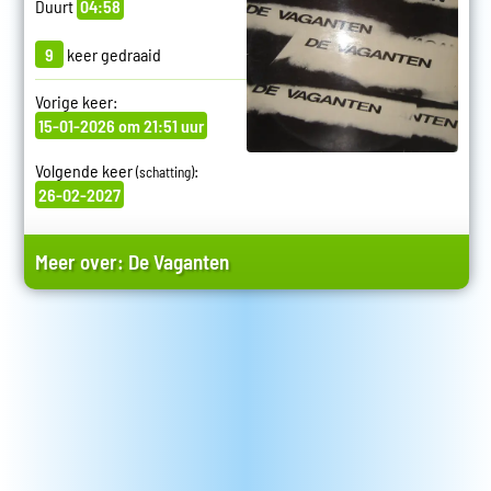
Duurt
04:58
9
keer gedraaid
Vorige keer:
15-01-2026 om 21:51 uur
Volgende keer
:
(schatting)
26-02-2027
Meer over:
De Vaganten