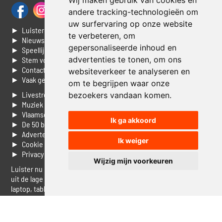
Wij maken gebruik van cookies en
andere tracking-technologieën om
uw surfervaring op onze website
► Luisteren naar Jouwradio
te verbeteren, om
► Nieuws
gepersonaliseerde inhoud en
► Speellijst
advertenties te tonen, om ons
► Stem voor de Dag top 3
► Contacteer ons
websiteverkeer te analyseren en
► Vaak gestelde vragen
om te begrijpen waar onze
► Livestream informatie
bezoekers vandaan komen.
► Muziek opzoeken
► Vlaamse 100 Aller tijden
Ik ga akkoord
► De 50 beste van...
► Adverteren op Jouwradio
Ik weiger
► Cookie voorkeuren wijzigen
► Privacyinformatie
Wijzig mijn voorkeuren
Luister nu naar Jouwradio! De beste Nederlandstalige muziek
uit de lage landen hoor je hier al 20 jaar. In digitale kwaliteit op je
laptop, tablet of smartphone.