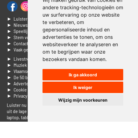
Wij maken gebruik van cookies en
andere tracking-technologieën om
uw surfervaring op onze website
► Luisteren naar Jouwradio
te verbeteren, om
► Nieuws
gepersonaliseerde inhoud en
► Speellijst
advertenties te tonen, om ons
► Stem voor de Dag top 3
► Contacteer ons
websiteverkeer te analyseren en
► Vaak gestelde vragen
om te begrijpen waar onze
► Livestream informatie
bezoekers vandaan komen.
► Muziek opzoeken
► Vlaamse 100 Aller tijden
Ik ga akkoord
► De 50 beste van...
► Adverteren op Jouwradio
Ik weiger
► Cookie voorkeuren wijzigen
► Privacyinformatie
Wijzig mijn voorkeuren
Luister nu naar Jouwradio! De beste Nederlandstalige muziek
uit de lage landen hoor je hier al 20 jaar. In digitale kwaliteit op je
laptop, tablet of smartphone.