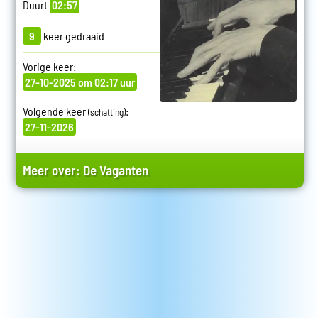
Duurt
02:57
9
keer gedraaid
Vorige keer:
27-10-2025 om 02:17 uur
Volgende keer
:
(schatting)
27-11-2026
Meer over:
De Vaganten