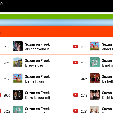
o
Suzan en Freek
Suzan 
2021
2018
Als het avond is
Anders
Suzan en Freek
Suzan 
2025
2019
Blauwe dag
Blind 
Suzan en Freek
Suzan 
2021
2023
De helft van mij
De helf
Suzan en Freek
Suzan 
2020
2019
Deze is voor mij
Dicht b
Suzan en Freek
Suzan 
2022
2021