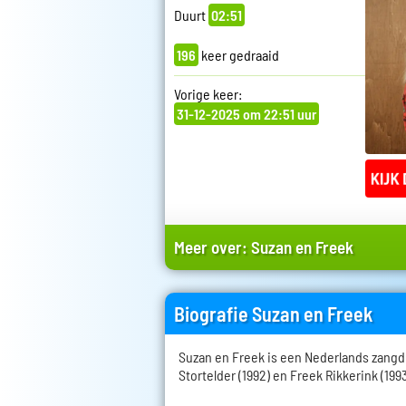
Duurt
02:51
196
keer gedraaid
Vorige keer:
31-12-2025 om 22:51 uur
Meer over:
Suzan en Freek
Biografie Suzan en Freek
Suzan en Freek is een Nederlands zangdu
Stortelder (1992) en Freek Rikkerink (1993