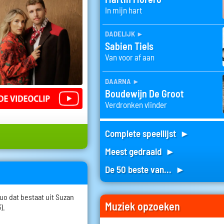
In mijn hart
dadelijk
►
Sabien Tiels
Van voor af aan
daarna
►
Boudewijn De Groot
Verdronken vlinder
Complete speellijst ►
Meest gedraaid ►
De 50 beste van... ►
o dat bestaat uit Suzan
Muziek opzoeken
).