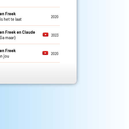
en Freek
2020
is het te laat
en Freek en Claude
2023
(Ga maar)
en Freek
2020
n jou