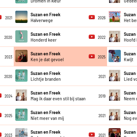
Dromen in kleur
Gedeel
Suzan en Freek
Suzan 
2021
2026
Halverwege
Het be
Suzan en Freek
Suzan 
2020
2022
Honderd keer
Hoofd 
Suzan en Freek
Suzan 
2023
2025
Ken je dat gevoel
Kwijt
Suzan en Freek
Suzan 
2020
2021
Lichtje branden
Lied v
Suzan en Freek
Suzan 
2024
2019
Mag ik daar even stil bij staan
Neem 
Suzan en Freek
Suzan 
2025
2021
Niet meer van mij
Nog ev
Suzan en Freek
Suzan 
2023
2021