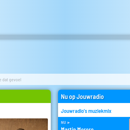
e dat gevoel
Nu op Jouwradio
Jouwradio's muziekmix
nu
►
Martin Morero