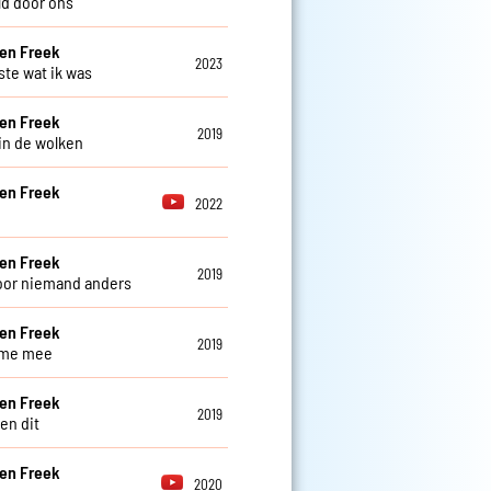
d door ons
en Freek
2023
ste wat ik was
en Freek
2019
in de wolken
en Freek
2022
en Freek
2019
oor niemand anders
en Freek
2019
me mee
en Freek
2019
en dit
en Freek
2020