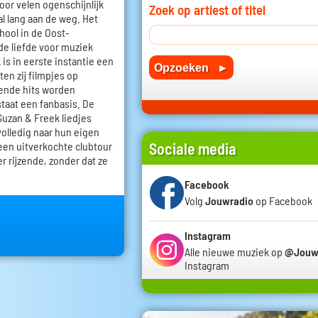
oor velen ogenschijnlijk
Zoek op artiest of titel
 al lang aan de weg. Het
hool in de Oost-
de liefde voor muziek
 is in eerste instantie een
en zij filmpjes op
kende hits worden
staat een fanbasis. De
Suzan & Freek liedjes
olledig naar hun eigen
Sociale media
een uitverkochte clubtour
r rijzende, zonder dat ze
Facebook
Volg
Jouwradio
op Facebook
Instagram
Alle nieuwe muziek op
@Jouw
Instagram