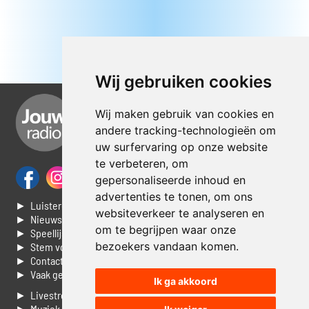
Wij gebruiken cookies
Wij maken gebruik van cookies en
andere tracking-technologieën om
uw surfervaring op onze website
te verbeteren, om
gepersonaliseerde inhoud en
advertenties te tonen, om ons
► Luisteren naar Jouwradio
websiteverkeer te analyseren en
► Nieuws
om te begrijpen waar onze
► Speellijst
bezoekers vandaan komen.
► Stem voor de Dag top 3
► Contacteer ons
► Vaak gestelde vragen
Ik ga akkoord
► Livestream informatie
► Muziek opzoeken