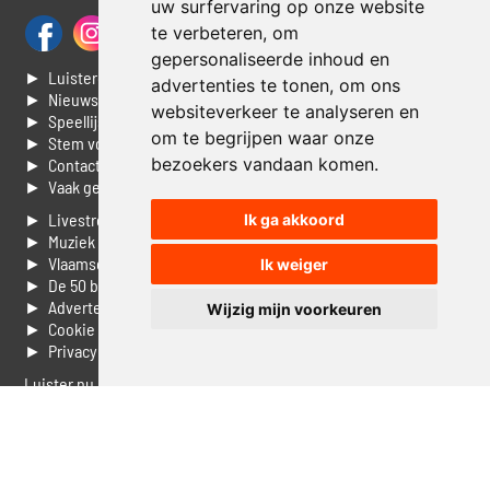
uw surfervaring op onze website
te verbeteren, om
gepersonaliseerde inhoud en
► Luisteren naar Jouwradio
advertenties te tonen, om ons
► Nieuws
websiteverkeer te analyseren en
► Speellijst
om te begrijpen waar onze
► Stem voor de Dag top 3
bezoekers vandaan komen.
► Contacteer ons
► Vaak gestelde vragen
► Livestream informatie
Ik ga akkoord
► Muziek opzoeken
► Vlaamse 100 Aller tijden
Ik weiger
► De 50 beste van...
► Adverteren op Jouwradio
Wijzig mijn voorkeuren
► Cookie voorkeuren wijzigen
► Privacyinformatie
Luister nu naar Jouwradio! De beste Nederlandstalige muziek
uit de lage landen hoor je hier al 20 jaar. In digitale kwaliteit op je
laptop, tablet of smartphone.