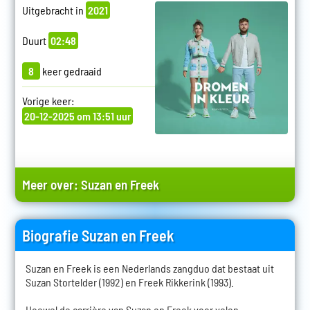
Uitgebracht in
2021
Duurt
02:48
8
keer gedraaid
Vorige keer:
20-12-2025 om 13:51 uur
Meer over:
Suzan en Freek
Biografie Suzan en Freek
Suzan en Freek is een Nederlands zangduo dat bestaat uit
Suzan Stortelder (1992) en Freek Rikkerink (1993).
Hoewel de carrière van Suzan en Freek voor velen