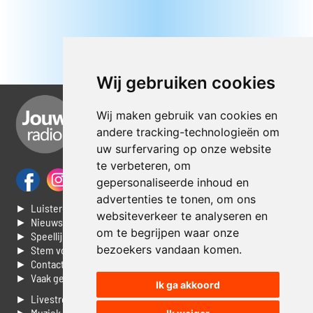
Wij gebruiken cookies
Wij maken gebruik van cookies en
andere tracking-technologieën om
uw surfervaring op onze website
te verbeteren, om
gepersonaliseerde inhoud en
advertenties te tonen, om ons
► Luisteren naar Jouwradio
websiteverkeer te analyseren en
► Nieuws
om te begrijpen waar onze
► Speellijst
bezoekers vandaan komen.
► Stem voor de Dag top 3
► Contacteer ons
► Vaak gestelde vragen
Ik ga akkoord
► Livestream informatie
► Muziek opzoeken