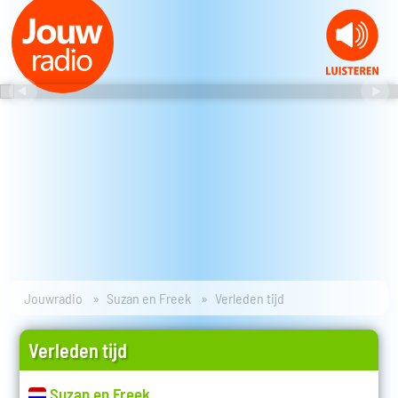
Jouwradio
Suzan en Freek
Verleden tijd
Verleden tijd
Suzan en Freek