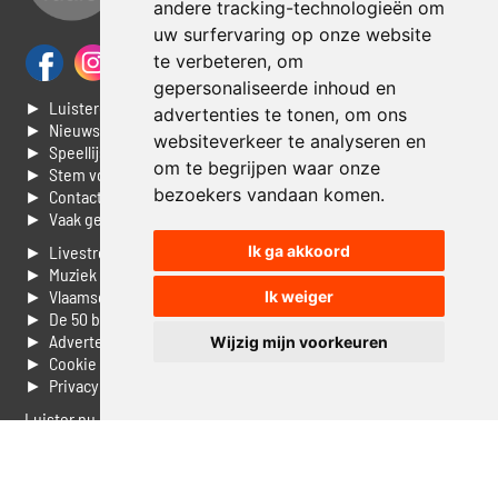
andere tracking-technologieën om
uw surfervaring op onze website
te verbeteren, om
gepersonaliseerde inhoud en
► Luisteren naar Jouwradio
advertenties te tonen, om ons
► Nieuws
websiteverkeer te analyseren en
► Speellijst
om te begrijpen waar onze
► Stem voor de Dag top 3
bezoekers vandaan komen.
► Contacteer ons
► Vaak gestelde vragen
Ik ga akkoord
► Livestream informatie
► Muziek opzoeken
► Vlaamse 100 Aller tijden
Ik weiger
► De 50 beste van...
► Adverteren op Jouwradio
Wijzig mijn voorkeuren
► Cookie voorkeuren wijzigen
► Privacyinformatie
Luister nu naar Jouwradio! De beste Nederlandstalige muziek
uit de lage landen hoor je hier al 20 jaar. In digitale kwaliteit op je
laptop, tablet of smartphone.