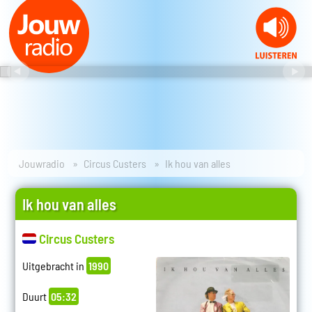
Jouwradio
Circus Custers
Ik hou van alles
Ik hou van alles
Circus Custers
Uitgebracht in
1990
Duurt
05:32