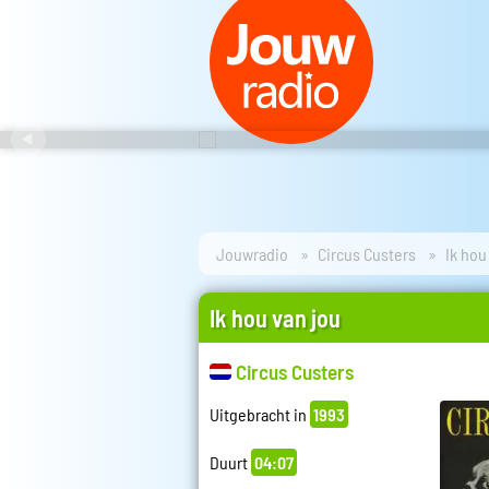
Jouwradio
Circus Custers
Ik hou
Ik hou van jou
Circus Custers
Uitgebracht in
1993
Duurt
04:07