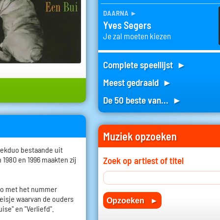
daarna
►
Yves Segers
Je zal moeten kiezen
Complete speellijst ►
Meest gedraaid ►
De 50 beste van... ►
Muziek opzoeken
iekduo bestaande uit
1980 en 1996 maakten zij
Zoek op artiest of titel
duo met het nummer
meisje waarvan de ouders
se" en "Verliefd".