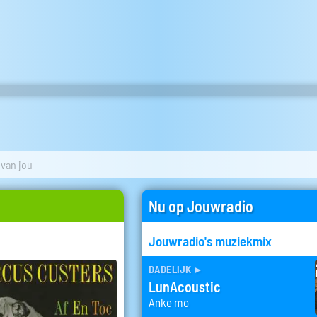
 van jou
Nu op Jouwradio
Jouwradio's muziekmix
dadelijk
►
LunAcoustic
Anke mo