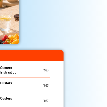
 Custers
1993
de straat op
 Custers
1993
 Custers
1987
a