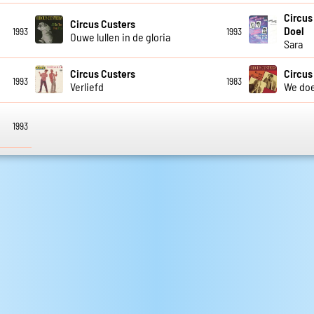
Circus
Circus Custers
Doel
1993
1993
Ouwe lullen in de gloria
Sara
Circus Custers
Circus
1993
1983
Verliefd
We doe
1993