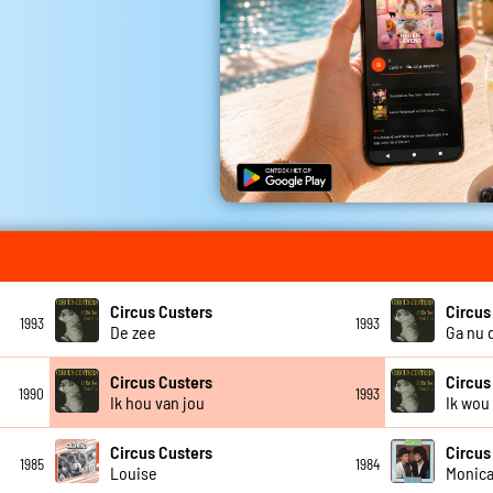
Circus Custers
Circus
1993
1993
De zee
Ga nu 
Circus Custers
Circus
1990
1993
Ik hou van jou
Ik wou
Circus Custers
Circus
1985
1984
Louise
Monic