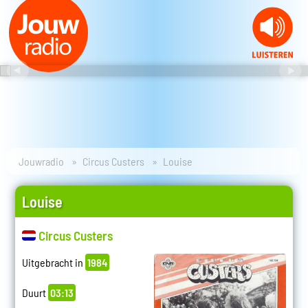
Jouwradio
Circus Custers
Louise
Louise
Circus Custers
Uitgebracht in
1984
Duurt
03:13