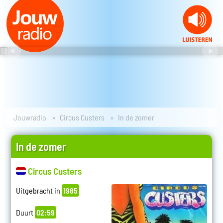
Jouwradio
Circus Custers
In de zomer
In de zomer
Circus Custers
Uitgebracht in
1985
Duurt
02:59