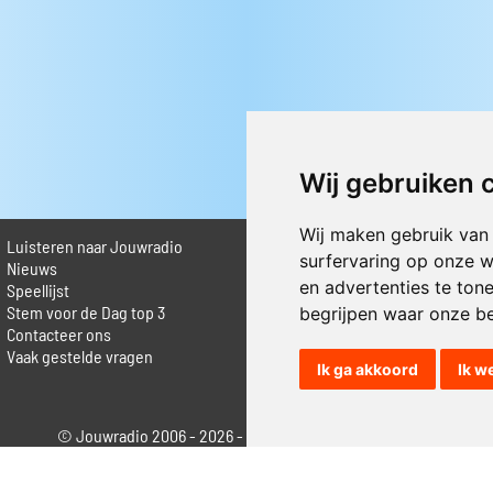
Wij gebruiken 
Wij maken gebruik van
Luisteren naar Jouwradio
► Livestream informatie
surfervaring op onze w
 Nieuws
► Muziek opzoeken
en advertenties te ton
Speellijst
► Vlaamse 100 Aller tijden
Stem voor de Dag top 3
► De 50 beste van...
begrijpen waar onze b
Contacteer ons
► Adverteren op Jouwradio
Vaak gestelde vragen
► Cookie voorkeuren wijzigen
Ik ga akkoord
Ik w
► Privacyinformatie
© Jouwradio 2006 - 2026 - alle rechten voorbehouden.
Design door
Cloudscape EP
.