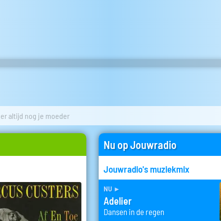
 er altijd nog je moeder
Nu op Jouwradio
Jouwradio's muziekmix
nu
►
Adelier
Dansen in de regen