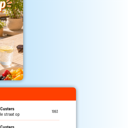
 Custers
1993
de straat op
 Custers