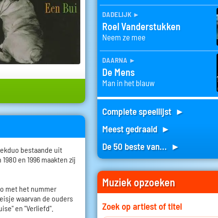
dadelijk
►
Roel Vanderstukken
Neem ze mee
daarna
►
De Mens
Man in het blauw
Complete speellijst ►
Meest gedraaid ►
De 50 beste van... ►
iekduo bestaande uit
1980 en 1996 maakten zij
Muziek opzoeken
duo met het nummer
meisje waarvan de ouders
Zoek op artiest of titel
se" en "Verliefd".