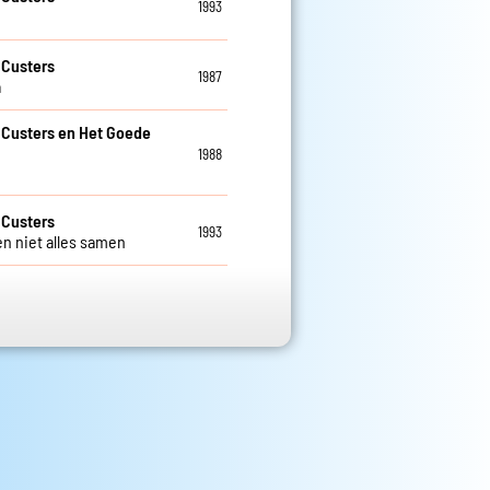
1993
 Custers
1987
a
 Custers en Het Goede
1988
 Custers
1993
n niet alles samen