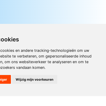
cookies
 cookies en andere tracking-technologieën om uw
Luister nu naar Jouwradio! De beste
ebsite te verbeteren, om gepersonaliseerde inhoud
Nederlandstalige muziek uit de lage
en, om ons websiteverkeer te analyseren en om te
landen hoor je hier al 20 jaar. In
digitale kwaliteit op je laptop, tablet
ezoekers vandaan komen.
of smartphone.
eiger
Wijzig mijn voorkeuren