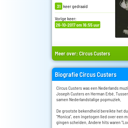
31
keer gedraaid
Vorige keer:
26-10-2017 om 16:55 uur
Meer over:
Circus Custers
Biografie Circus Custers
Circus Custers was een Nederlands muz
Joseph Custers en Herman Erbé. Tussen 
samen Nederlandstalige popmuziek.
De grootste bekendheid bereikte het 
"Monica", een ingetogen lied over een 
gingen scheiden. Andere hits waren "Loui