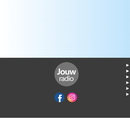
► 
►
► 
► 
► 
► 