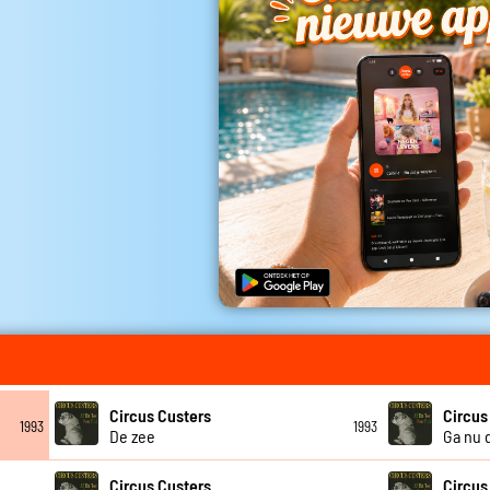
Circus Custers
Circus
1993
1993
De zee
Ga nu 
Circus Custers
Circus