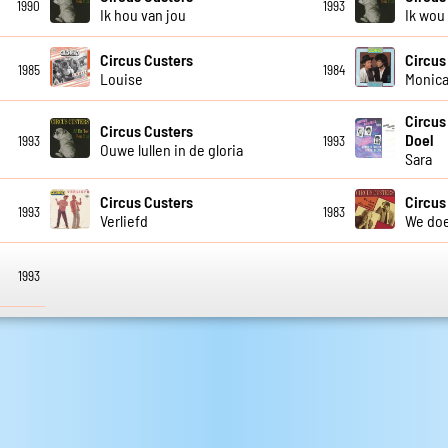
1990
1993
Ik hou van jou
Ik wou
Circus Custers
Circus
1985
1984
Louise
Monic
Circus
Circus Custers
Doel
1993
1993
Ouwe lullen in de gloria
Sara
Circus Custers
Circus
1993
1983
Verliefd
We doe
1993