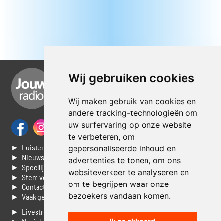
Wij gebruiken cookies
Wij maken gebruik van cookies en
andere tracking-technologieën om
uw surfervaring op onze website
te verbeteren, om
► Luisteren naar Jouwradio
gepersonaliseerde inhoud en
► Nieuws
advertenties te tonen, om ons
► Speellijst
websiteverkeer te analyseren en
► Stem voor de Dag top 3
om te begrijpen waar onze
► Contacteer ons
bezoekers vandaan komen.
► Vaak gestelde vragen
► Livestream informatie
Ik ga akkoord