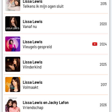
Lissa Lewis
2015
Telkens ik mijn ogen sluit
Lissa Lewis
2020
Vanaf nu
Lissa Lewis
2024
Vleugels gespreid
Lissa Lewis
2025
Vlinderkind
Lissa Lewis
2017
Volmaakt
Lissa Lewis en Jacky Lafon
2026
Vriendschap