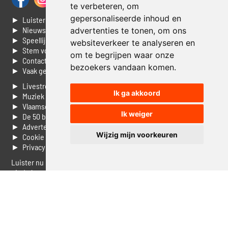
te verbeteren, om
gepersonaliseerde inhoud en
► Luisteren naar Jouwradio
► Nieuws
advertenties te tonen, om ons
► Speellijst
websiteverkeer te analyseren en
► Stem voor de Dag top 3
om te begrijpen waar onze
► Contacteer ons
bezoekers vandaan komen.
► Vaak gestelde vragen
► Livestream informatie
Ik ga akkoord
► Muziek opzoeken
► Vlaamse 100 Aller tijden
Ik weiger
► De 50 beste van...
► Adverteren op Jouwradio
Wijzig mijn voorkeuren
► Cookie voorkeuren wijzigen
► Privacyinformatie
Luister nu naar Jouwradio! De beste Nederlandstalige muziek
uit de lage landen hoor je hier al 20 jaar. In digitale kwaliteit op je
laptop, tablet of smartphone.
© Jouwradio 2006 - 2026 - alle rechten voorbehouden.