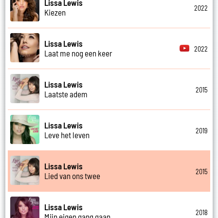
Lissa Lewis
2022
Kiezen
Lissa Lewis
2022
Laat me nog een keer
Lissa Lewis
2015
Laatste adem
Lissa Lewis
2019
Leve het leven
Lissa Lewis
2015
Lied van ons twee
Lissa Lewis
2018
Mijn eigen gang gaan