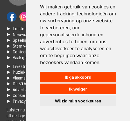
Wij maken gebruik van cookies en
andere tracking-technologieën om
uw surfervaring op onze website
te verbeteren, om
► Luisteren naar Jouwradio
► Nieuws
gepersonaliseerde inhoud en
► Speellijst
advertenties te tonen, om ons
► Stem voor de Dag top 3
websiteverkeer te analyseren en
► Contacteer ons
om te begrijpen waar onze
► Vaak gestelde vragen
bezoekers vandaan komen.
► Livestream informatie
► Muziek opzoeken
Ik ga akkoord
► Vlaamse 100 Aller tijden
► De 50 beste van...
► Adverteren op Jouwradio
Ik weiger
► Cookie voorkeuren wijzigen
► Privacyinformatie
Wijzig mijn voorkeuren
Luister nu naar Jouwradio! De beste Nederlandstalige muziek
uit de lage landen hoor je hier al 20 jaar. In digitale kwaliteit op je
laptop, tablet of smartphone.