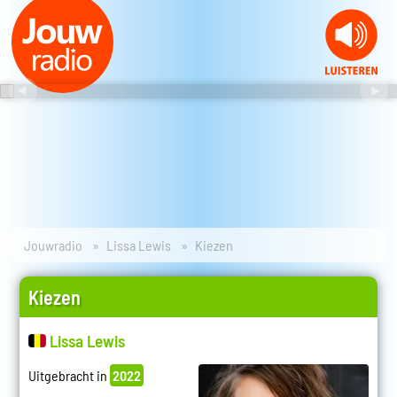
Jouwradio
Lissa Lewis
Kiezen
Kiezen
Lissa Lewis
Uitgebracht in
2022