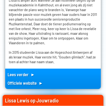
Lissa is amper acht wanneer ze aan notenleer begint op de
muziekacademie in Kalmthout, en al even jong als zij niet
vanachter de piano weg te branden is. Vanwege haar
blijvende passie voor muziek geven haar ouders haar in 2011
een plaats in hun succesvolle seniorenproductie
Muzikantenstad. Daar doet de tiener podiumervaring op
met live orkest. Meer nog, keer op keer is Lissa de revelatie
van de show. Haar uitstraling is ravissant, maar alsnog
enigszins ingetogen. Klaar om te ontpoppen, klaar om
Vlaanderen in te palmen.
In 2015 studeerde Lissa aan de Hogeschool Antwerpen af
als leraar muziek. Haar eerste hit, "Gouden glimlach", had ze
toen al achter haar naam staan.
Lees verder ►
Officiele website ►
Lissa Lewis op Jouwradio