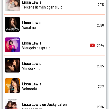
Lissa Lewis
2015
Telkens ik mijn ogen sluit
Lissa Lewis
2020
Vanaf nu
Lissa Lewis
2024
Vleugels gespreid
Lissa Lewis
2025
Vlinderkind
Lissa Lewis
2017
Volmaakt
Lissa Lewis en Jacky Lafon
2026
Vriendschap