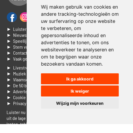
Wij maken gebruik van cookies en
andere tracking-technologieën om
uw surfervaring op onze website
te verbeteren, om
► Luisteren naar Jouwradio
► Nieuws
gepersonaliseerde inhoud en
► Speellijst
advertenties te tonen, om ons
► Stem voor de Dag top 3
websiteverkeer te analyseren en
► Contacteer ons
om te begrijpen waar onze
► Vaak gestelde vragen
bezoekers vandaan komen.
► Livestream informatie
► Muziek opzoeken
Ik ga akkoord
► Vlaamse 100 Aller tijden
► De 50 beste van...
► Adverteren op Jouwradio
Ik weiger
► Cookie voorkeuren wijzigen
► Privacyinformatie
Wijzig mijn voorkeuren
Luister nu naar Jouwradio! De beste Nederlandstalige muziek
uit de lage landen hoor je hier al 20 jaar. In digitale kwaliteit op je
laptop, tablet of smartphone.