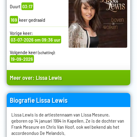
Duurt
03:17
169
keer gedraaid
Vorige keer:
03-07-2026 om 09:36 uur
Volgende keer
:
(schatting)
19-09-2026
Meer over:
Lissa Lewis
Biografie Lissa Lewis
Lissa Lewis is de artiestennaam van Lissa Meseure,
geboren op 14 januari 1994 in Kapellen. Ze is de dochter van
Frank Meseure en Chris Van Hoof, ook wel bekend als het
accordeonduo De Melando’s.