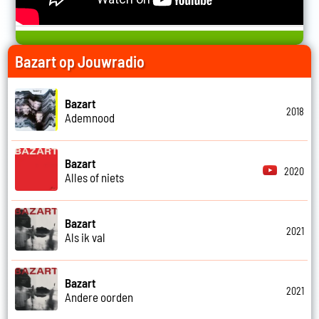
Bazart op Jouwradio
Bazart
2018
Ademnood
Bazart
2020
Alles of niets
Bazart
2021
Als ik val
Bazart
2021
Andere oorden