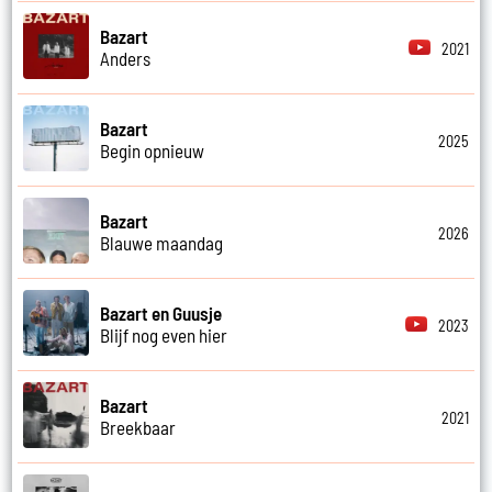
Bazart
2021
Anders
Bazart
2025
Begin opnieuw
Bazart
2026
Blauwe maandag
Bazart en Guusje
2023
Blijf nog even hier
Bazart
2021
Breekbaar