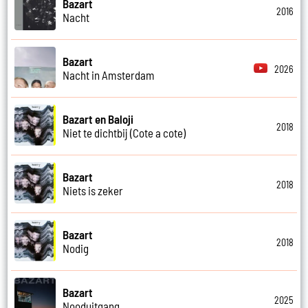
Bazart
2016
Nacht
Bazart
2026
Nacht in Amsterdam
Bazart en Baloji
2018
Niet te dichtbij (Cote a cote)
Bazart
2018
Niets is zeker
Bazart
2018
Nodig
Bazart
2025
Nooduitgang