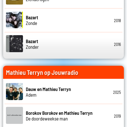
Bazart
2018
Zonde
Bazart
2016
Zonder
Mathieu Terryn op Jouwradio
Dauw en Mathieu Terryn
2025
Adem
Borokov Borokov en Mathieu Terryn
2019
De doordeweekse man