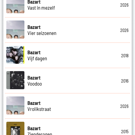
Bazart
2026
Vast in mezelf
Bazart
2026
Vier seizoenen
Bazart
2018
Vijf dagen
Bazart
2016
Voodoo
Bazart
2026
Vrolikstraat
Bazart
2015
Zienderogen