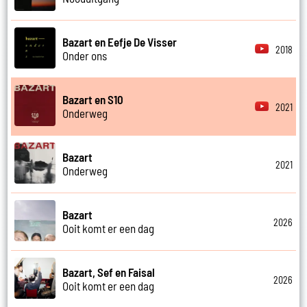
Bazart en Eefje De Visser
2018
Onder ons
Bazart en S10
2021
Onderweg
Bazart
2021
Onderweg
Bazart
2026
Ooit komt er een dag
Bazart, Sef en Faisal
2026
Ooit komt er een dag