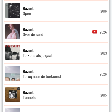
Bazart
2016
Open
Bazart
2024
Over de rand
Bazart
2021
Telkens als je gaat
Bazart
2026
Terug naar de toekomst
Bazart
2015
Tunnels