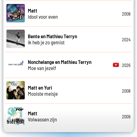
Matt
2008
Idool voor even
Bente en Mathieu Terryn
2024
Ik heb je zo gemist
Nonchelange en Mathieu Terryn
2026
Moe van jezelf
Matt en Yuri
2008
Mooiste meisje
Matt
2009
Volwassen zijn