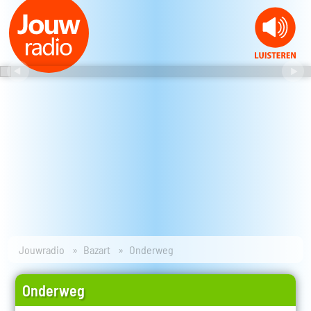
Jouwradio
Bazart
Onderweg
Onderweg