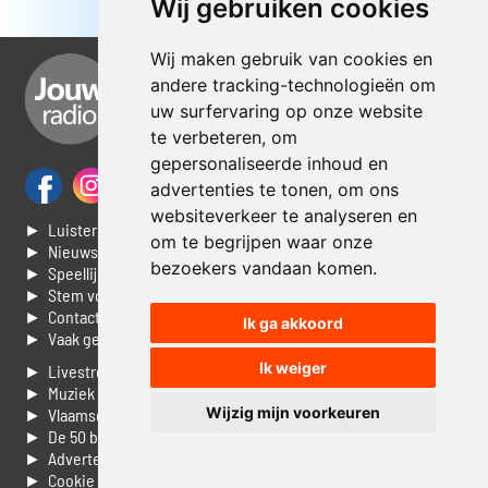
Wij gebruiken cookies
Wij maken gebruik van cookies en
andere tracking-technologieën om
uw surfervaring op onze website
te verbeteren, om
gepersonaliseerde inhoud en
advertenties te tonen, om ons
websiteverkeer te analyseren en
► Luisteren naar Jouwradio
om te begrijpen waar onze
► Nieuws
bezoekers vandaan komen.
► Speellijst
► Stem voor de Dag top 3
► Contacteer ons
Ik ga akkoord
► Vaak gestelde vragen
Ik weiger
► Livestream informatie
► Muziek opzoeken
Wijzig mijn voorkeuren
► Vlaamse 100 Aller tijden
► De 50 beste van...
► Adverteren op Jouwradio
► Cookie voorkeuren wijzigen