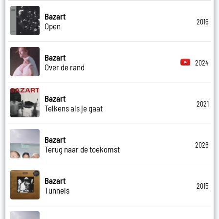
Bazart
2016
Open
Bazart
2024
Over de rand
Bazart
2021
Telkens als je gaat
Bazart
2026
Terug naar de toekomst
Bazart
2015
Tunnels