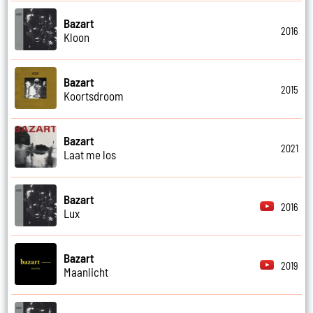
Bazart
2016
Kloon
Bazart
2015
Koortsdroom
Bazart
2021
Laat me los
Bazart
2016
Lux
Bazart
2019
Maanlicht