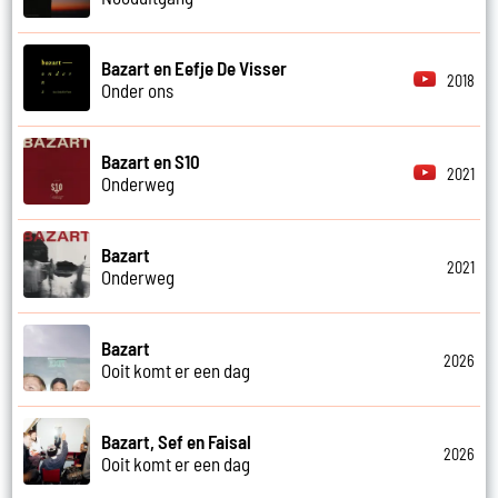
Bazart en Eefje De Visser
2018
Onder ons
Bazart en S10
2021
Onderweg
Bazart
2021
Onderweg
Bazart
2026
Ooit komt er een dag
Bazart, Sef en Faisal
2026
Ooit komt er een dag