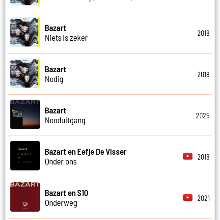
Bazart
2018
Niets is zeker
Bazart
2018
Nodig
Bazart
2025
Nooduitgang
Bazart en Eefje De Visser
2018
Onder ons
Bazart en S10
2021
Onderweg