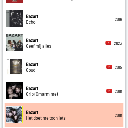
Bazart
2016
Echo
Bazart
2023
Geef mij alles
Bazart
2015
Goud
Bazart
2018
Grip (Omarm me)
Bazart
2018
Het doet me toch iets