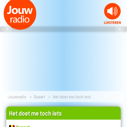
Jouwradio
Bazart
Het doet me toch iets
Het doet me toch iets