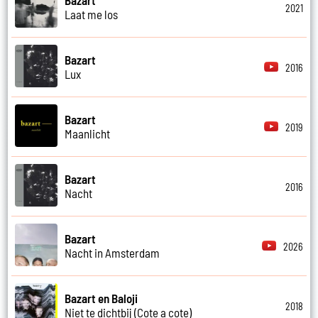
Bazart
2021
Laat me los
Bazart
2016
Lux
Bazart
2019
Maanlicht
Bazart
2016
Nacht
Bazart
2026
Nacht in Amsterdam
Bazart en Baloji
2018
Niet te dichtbij (Cote a cote)