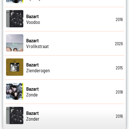
Bazart
2016
Voodoo
Bazart
2026
Vrolikstraat
Bazart
2015
Zienderogen
Bazart
2018
Zonde
Bazart
2016
Zonder