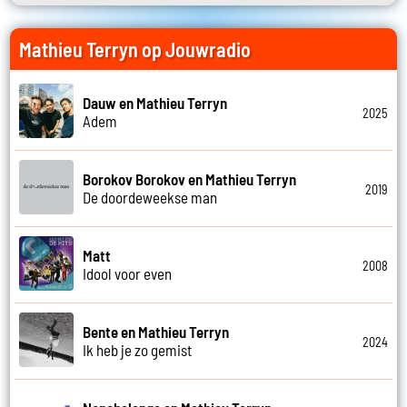
Mathieu Terryn op Jouwradio
Dauw en Mathieu Terryn
2025
Adem
Borokov Borokov en Mathieu Terryn
2019
De doordeweekse man
Matt
2008
Idool voor even
Bente en Mathieu Terryn
2024
Ik heb je zo gemist