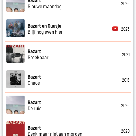
Bazart
2026
Blauwe maandag
Bazart en Guusje
2023
Blijf nog even hier
Bazart
2021
Breekbaar
Bazart
2016
Chaos
Bazart
2026
De ruis
Bazart
2020
Denk maar niet aan morgen