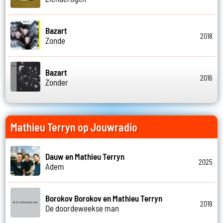
Bazart
2018
Zonde
Bazart
2016
Zonder
Mathieu Terryn op Jouwradio
Dauw en Mathieu Terryn
2025
Adem
Borokov Borokov en Mathieu Terryn
2019
De doordeweekse man