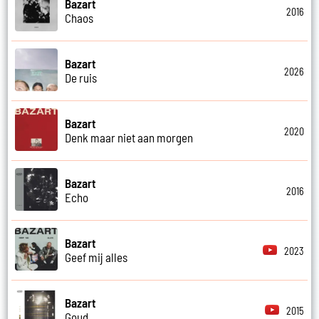
Bazart
2016
Chaos
Bazart
2026
De ruis
Bazart
2020
Denk maar niet aan morgen
Bazart
2016
Echo
Bazart
2023
Geef mij alles
Bazart
2015
Goud