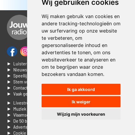
Wij gebruiken cookies
Wij maken gebruik van cookies en
andere tracking-technologieën om
uw surfervaring op onze website
te verbeteren, om
gepersonaliseerde inhoud en
advertenties te tonen, om ons
websiteverkeer te analyseren en
► Luisteren naar Jouwradio
om te begrijpen waar onze
► Nieuws
bezoekers vandaan komen.
► Speellijst
► Stem voor de Dag top 3
► Contacteer ons
Ik ga akkoord
► Vaak gestelde vragen
Ik weiger
► Livestream informatie
► Muziek opzoeken
Wijzig mijn voorkeuren
► Vlaamse 100 Aller tijden
► De 50 beste van...
► Adverteren op Jouwradio
► Cookie voorkeuren wijzigen