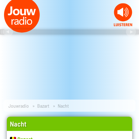
Jouwradio
Bazart
Nacht
Nacht