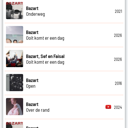
Bazart
2021
Onderweg
Bazart
2026
Ooit komt er een dag
Bazart, Sef en Faisal
2026
Ooit komt er een dag
Bazart
2016
Open
Bazart
2024
Over de rand