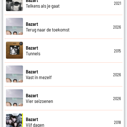
Bazart
2021
Telkens als je gaat
Bazart
2026
Terug naar de toekomst
Bazart
2015
Tunnels
Bazart
2026
Vast in mezelf
Bazart
2026
Vier seizoenen
Bazart
2018
Vijf dagen