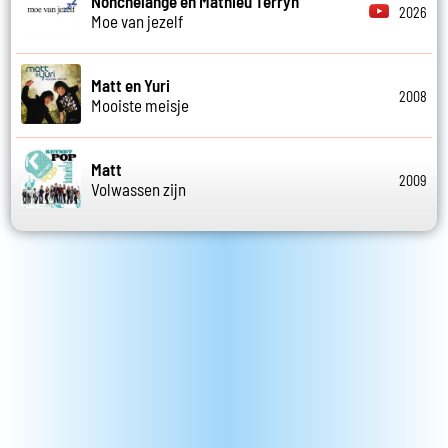
Nonchelange en Mathieu Terryn
2026
Moe van jezelf
Matt en Yuri
2008
Mooiste meisje
Matt
2009
Volwassen zijn