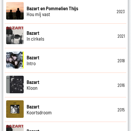
Bazart en Pommelien Thijs
2023
Hou mij vast
Bazart
2021
In cirkels
Bazart
2018
Intro
Bazart
2016
Kloon
Bazart
2015
Koortsdroom