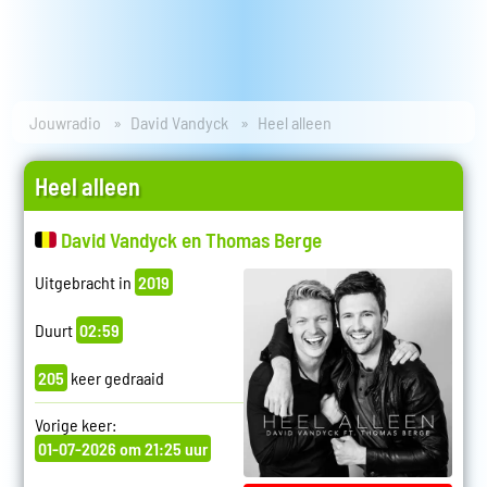
Jouwradio
David Vandyck
Heel alleen
Heel alleen
David Vandyck en Thomas Berge
Uitgebracht in
2019
Duurt
02:59
205
keer gedraaid
Vorige keer:
01-07-2026 om 21:25 uur