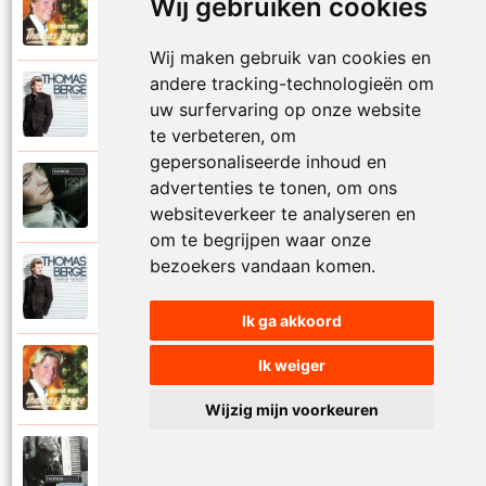
Wij gebruiken cookies
Thomas Berge
2007
Kerstmedley
Wij maken gebruik van cookies en
andere tracking-technologieën om
Thomas Berge
2014
uw surfervaring op onze website
Kijk om je heen
te verbeteren, om
gepersonaliseerde inhoud en
Thomas Berge
advertenties te tonen, om ons
2011
Kijken naar jezelf
websiteverkeer te analyseren en
om te begrijpen waar onze
bezoekers vandaan komen.
Thomas Berge
2014
Kleine vent
Ik ga akkoord
Ik weiger
Thomas Berge
2007
Kon het maar altijd Kerstmis zijn
Wijzig mijn voorkeuren
Thomas Berge
2009
Kon ik maar even bij je zijn