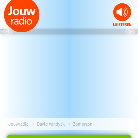
Jouwradio
David Vandyck
Zomerzon