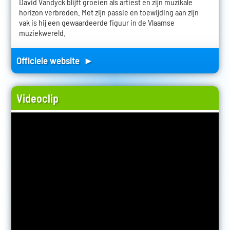
David Vandyck blijft groeien als artiest en zijn muzikale
horizon verbreden. Met zijn passie en toewijding aan zijn
vak is hij een gewaardeerde figuur in de Vlaamse
muziekwereld.
Officiele website ►
Videoclip