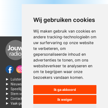
Wij gebruiken cookies
Wij maken gebruik van cookies en
andere tracking-technologieën om
uw surfervaring op onze website
te verbeteren, om
gepersonaliseerde inhoud en
advertenties te tonen, om ons
websiteverkeer te analyseren en
om te begrijpen waar onze
bezoekers vandaan komen.
► Luisteren naar Jouwradio
► Nieuws
► Speellijst
Ik ga akkoord
► Stem voor de Dag top 3
► Contacteer ons
Ik weiger
► Vaak gestelde vragen