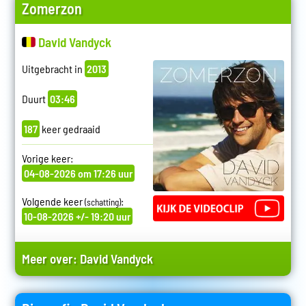
Zomerzon
David Vandyck
Uitgebracht in
2013
Duurt
03:46
187
keer gedraaid
Vorige keer:
04-08-2026 om 17:26 uur
Volgende keer
:
(schatting)
10-08-2026 +/- 19:20 uur
Meer over:
David Vandyck