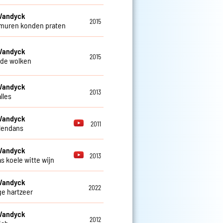
 Vandyck
2015
 muren konden praten
 Vandyck
2015
de wolken
 Vandyck
2013
alles
 Vandyck
2011
llendans
 Vandyck
2013
s koele witte wijn
 Vandyck
2022
e hartzeer
 Vandyck
2012