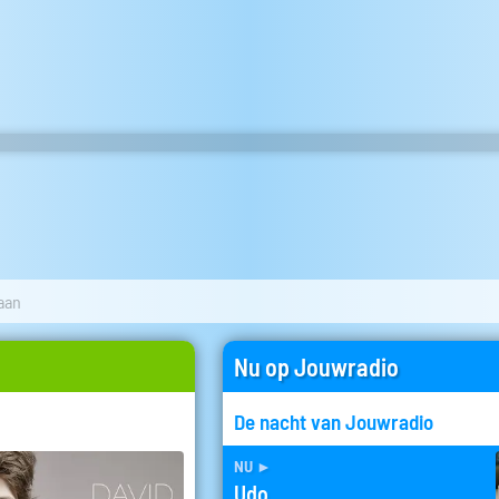
aan
Nu op Jouwradio
De nacht van Jouwradio
nu
►
Udo