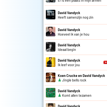
Er is een plaats in mijn armen
David Vandyck
Heeft samenzijn nog zin
David Vandyck
Hoeveel ik van je hou
David Vandyck
Ideaal begin
David Vandyck
Ik leef voor jou
Koen Crucke en David Vandyck
Jingle bells rock
David Vandyck
Komt allen tezamen
David Vandyck