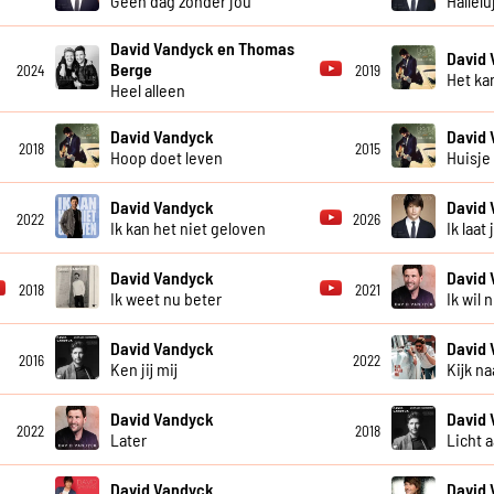
Geen dag zonder jou
Hallelu
David Vandyck en Thomas
David
Berge
2024
2019
Het kan
Heel alleen
David Vandyck
David
2018
2015
Hoop doet leven
Huisje
David Vandyck
David
2022
2026
Ik kan het niet geloven
Ik laat
David Vandyck
David
2018
2021
Ik weet nu beter
Ik wil 
David Vandyck
David
2016
2022
Ken jij mij
Kijk na
David Vandyck
David
2022
2018
Later
Licht 
David Vandyck
David