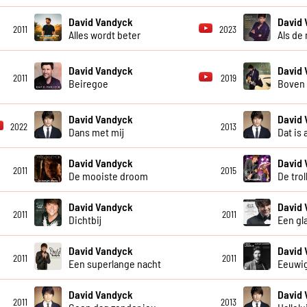
David Vandyck
David
2011
2023
Alles wordt beter
Als de
David Vandyck
David
2011
2019
Beiregoe
Boven 
David Vandyck
David
2022
2013
Dans met mij
Dat is 
David Vandyck
David
2011
2015
De mooiste droom
De tro
David Vandyck
David
2011
2011
Dichtbij
Een gla
David Vandyck
David
2011
2011
Een superlange nacht
Eeuwig
David Vandyck
David
2011
2013