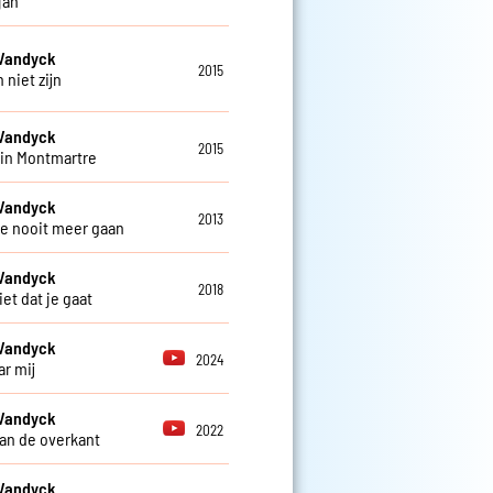
jah
 Vandyck
2015
 niet zijn
 Vandyck
2015
 in Montmartre
 Vandyck
2013
 je nooit meer gaan
 Vandyck
2018
niet dat je gaat
 Vandyck
2024
ar mij
 Vandyck
2022
aan de overkant
 Vandyck