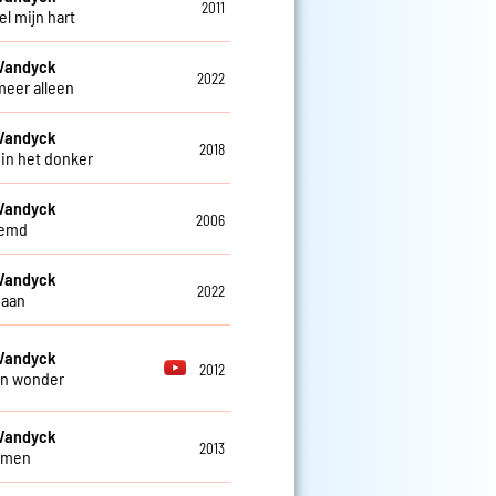
2011
el mijn hart
 Vandyck
2022
meer alleen
 Vandyck
2018
 in het donker
 Vandyck
2006
eemd
 Vandyck
2022
maan
 Vandyck
2012
en wonder
 Vandyck
2013
omen