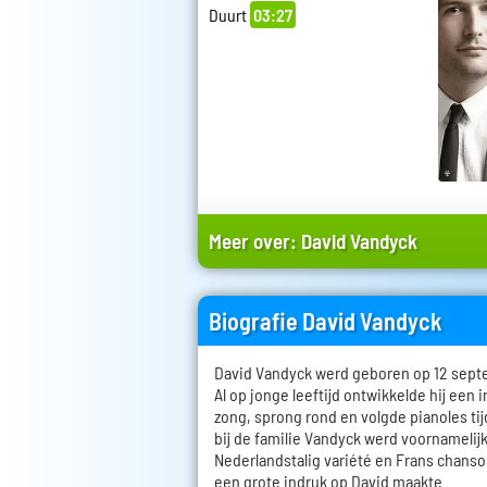
Duurt
03:27
Meer over:
David Vandyck
Biografie David Vandyck
David Vandyck werd geboren op 12 sept
Al op jonge leeftijd ontwikkelde hij een 
zong, sprong rond en volgde pianoles tijd
bij de familie Vandyck werd voornamelijk
Nederlandstalig variété en Frans chanson
een grote indruk op David maakte.