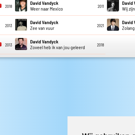
David Vandyck
David
2018
2011
Weer naar Mexico
Wij zijn
David Vandyck
David
2013
2021
Zee van vuur
Zolang 
David Vandyck
2013
2018
Zoveel heb ik van jou geleerd