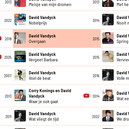
2013
2013
Meisje van mijn dromen
Met he
David Vandyck
David
2022
2014
Nobelprijs
Nooit 
David Vandyck
David
2018
2015
Overgaan
Spring
David Vandyck
David
2025
2015
Vergeet Barbara
Vervr
David Vandyck
David
2007
2016
Voel de beat
Volle 
Corry Konings en David
David
Vandyck
2013
2014
Wat e
Waar je ook gaat
David Vandyck
David
2011
2022
Wat vliegt de tijd
We dr