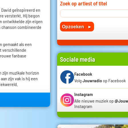
Zoek op artiest of titel
 David geïnspireerd en
re versterkt. Hij begon
n ontwikkelde zijn eigen
é en chanson combineerde
am gemaakt als een
ft verschillende
trouwe fanbase
Sociale media
n zijn muzikale horizon
Facebook
aan zijn vak is hij een
Volg
Jouwradio
op Facebook
iekwereld.
Instagram
Alle nieuwe muziek op
@Jouw
Instagram