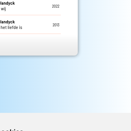
 Vandyck
2022
 wij
 Vandyck
2013
het liefde is