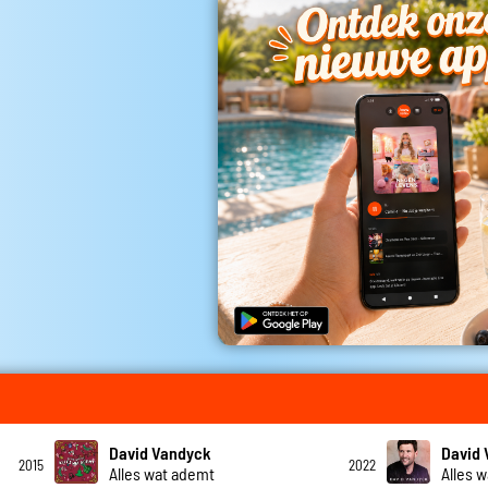
David Vandyck
David
2015
2022
Alles wat ademt
Alles w