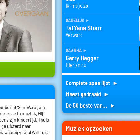
Ik mis je zo
dadelijk
►
TatYana Storm
Verward
daarna
►
Garry Hagger
Hier en nu
Complete speellijst ►
Meest gedraaid ►
De 50 beste van... ►
ember 1978 in Waregem.
interesse in muziek. Hij
ens zijn kindertijd. Thuis
 geluisterd naar
Muziek opzoeken
, waarbij vooral Will Tura