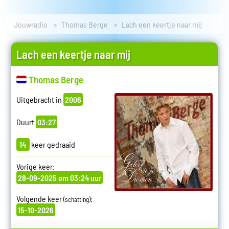
Jouwradio
Thomas Berge
Lach een keertje naar mij
Lach een keertje naar mij
Thomas Berge
Uitgebracht in
2006
Duurt
03:27
14
keer gedraaid
Vorige keer:
28-09-2025 om 03:24 uur
Volgende keer
:
(schatting)
15-10-2026