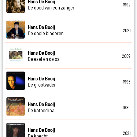
Hans De Booij
1992
De dood van een zanger
Hans De Booij
2021
De dooie bladeren
Hans De Booij
2009
De ezel en de os
Hans De Booij
1996
De grootvader
Hans De Booij
1985
De kathedraal
Hans De Booij
2021
De knecht