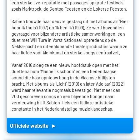
een sterke live-reputatie met passages op grote festivals
zoals Marktrock, de Gentse Feesten en de Lokerse Feesten.
Sabien bouwde haar oeuvre gestaag uit met albums als 'Hier
hoor ik thuis' (1997) en 'Ik ben ik' (1999). Ze werd bovendien
gevraagd voor bijzondere artistieke samenwerkingen: een
duet met Will Tura in Vorst Nationaal, optredens op de
Nekka-nacht en uiteenlopende theaterproducties waarin ze
haar liefde voor kleinkunst en sterke songs centraal zet.
Vanaf 2016 sloeg ze een nieuw hoofdstuk open met het
duettenalbum 'Mannelijk schoon' en een hedendaagse
sound die haar opnieuw hoog in de Vlaamse hitlijsten
bracht. Met albums als 'Licht' (2019) en later 'Adelaar' (2022)
werd haar relevantie nogmaals bevestigd. Met meer dan
200 geschreven songs en een blijvende honger naar
vernieuwing blijft Sabien Tiels een tijdloze artistieke
constante in het Nederlandstalige muzieklandschap.
Officiele website ►