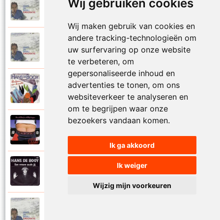
Wij gebruiken cookies
Hans De Booij
2007
Dit is geweldig
Wij maken gebruik van cookies en
andere tracking-technologieën om
Hans De Booij
2007
uw surfervaring op onze website
Doebiedoe
te verbeteren, om
gepersonaliseerde inhoud en
Hans De Booij
advertenties te tonen, om ons
1986
Drie kamers
websiteverkeer te analyseren en
om te begrijpen waar onze
bezoekers vandaan komen.
Hans De Booij en De Blije Jongens
1993
Een
Ik ga akkoord
Ik weiger
Hans De Booij
1983
Een vrouw zoals jij
Wijzig mijn voorkeuren
Hans De Booij
2007
Eens ben je zonder moeder