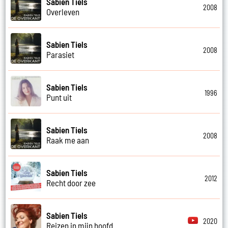
Sabien Tiels
2008
Overleven
Sabien Tiels
2008
Parasiet
Sabien Tiels
1996
Punt uit
Sabien Tiels
2008
Raak me aan
Sabien Tiels
2012
Recht door zee
Sabien Tiels
2020
Reizen in mijn hoofd