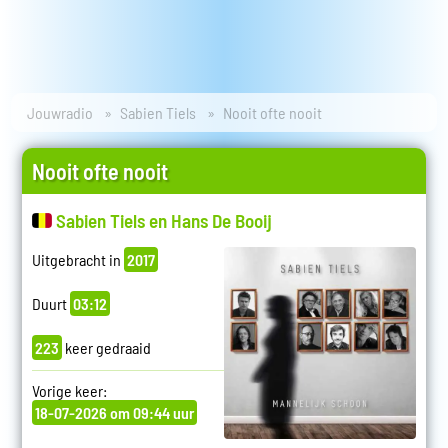
Jouwradio
Sabien Tiels
Nooit ofte nooit
Nooit ofte nooit
Sabien Tiels en Hans De Booij
Uitgebracht in
2017
Duurt
03:12
223
keer gedraaid
Vorige keer:
18-07-2026 om 09:44 uur