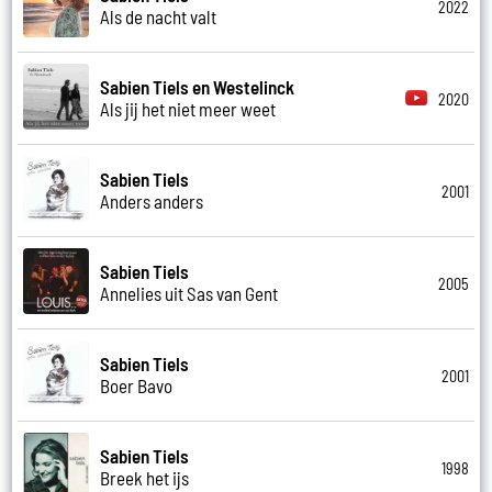
2022
Als de nacht valt
Sabien Tiels en Westelinck
2020
Als jij het niet meer weet
Sabien Tiels
2001
Anders anders
Sabien Tiels
2005
Annelies uit Sas van Gent
Sabien Tiels
2001
Boer Bavo
Sabien Tiels
1998
Breek het ijs