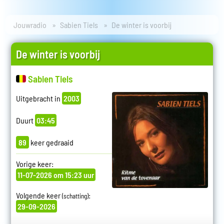
Jouwradio
Sabien Tiels
De winter is voorbij
De winter is voorbij
Sabien Tiels
Uitgebracht in
2003
Duurt
03:45
89
keer gedraaid
Vorige keer:
11-07-2026 om 15:23 uur
Volgende keer
:
(schatting)
29-09-2026