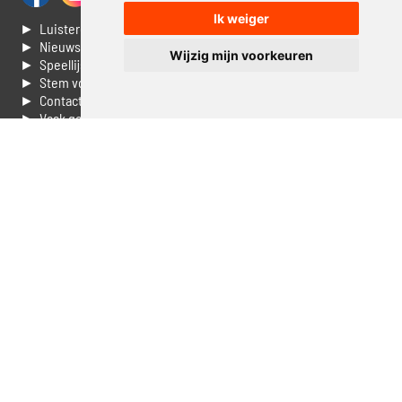
Ik weiger
► Luisteren naar Jouwradio
► Nieuws
Wijzig mijn voorkeuren
► Speellijst
► Stem voor de Dag top 3
► Contacteer ons
► Vaak gestelde vragen
► Livestream informatie
► Muziek opzoeken
► Vlaamse 100 Aller tijden
► De 50 beste van...
► Adverteren op Jouwradio
► Cookie voorkeuren wijzigen
► Privacyinformatie
Luister nu naar Jouwradio! De beste Nederlandstalige muziek
uit de lage landen hoor je hier al 20 jaar. In digitale kwaliteit op je
laptop, tablet of smartphone.
© Jouwradio 2006 - 2026 - alle rechten voorbehouden.
Design door
Cloudscape EP
.