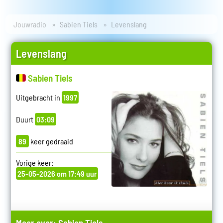
Jouwradio
Sabien Tiels
Levenslang
Levenslang
Sabien Tiels
Uitgebracht in
1997
Duurt
03:09
89
keer gedraaid
Vorige keer:
25-05-2026 om 17:49 uur
Meer over:
Sabien Tiels