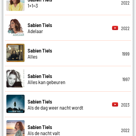
2022
1+1=3
Sabien Tiels
2022
Adelaar
Sabien Tiels
1999
Alles
Sabien Tiels
1997
Alles kan gebeuren
Sabien Tiels
2023
Als de dag weer nacht wordt
Sabien Tiels
2022
Als de nacht valt