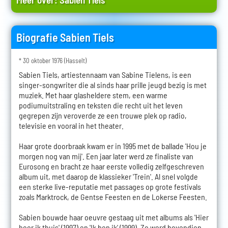
Biografie Sabien Tiels
* 30 oktober 1976 (Hasselt)
Sabien Tiels, artiestennaam van Sabine Tielens, is een
singer-songwriter die al sinds haar prille jeugd bezig is met
muziek. Met haar glasheldere stem, een warme
podiumuitstraling en teksten die recht uit het leven
gegrepen zijn veroverde ze een trouwe plek op radio,
televisie en vooral in het theater.
Haar grote doorbraak kwam er in 1995 met de ballade 'Hou je
morgen nog van mij'. Een jaar later werd ze finaliste van
Eurosong en bracht ze haar eerste volledig zelfgeschreven
album uit, met daarop de klassieker 'Trein'. Al snel volgde
een sterke live-reputatie met passages op grote festivals
zoals Marktrock, de Gentse Feesten en de Lokerse Feesten.
Sabien bouwde haar oeuvre gestaag uit met albums als 'Hier
hoor ik thuis' (1997) en 'Ik ben ik' (1999). Ze werd bovendien