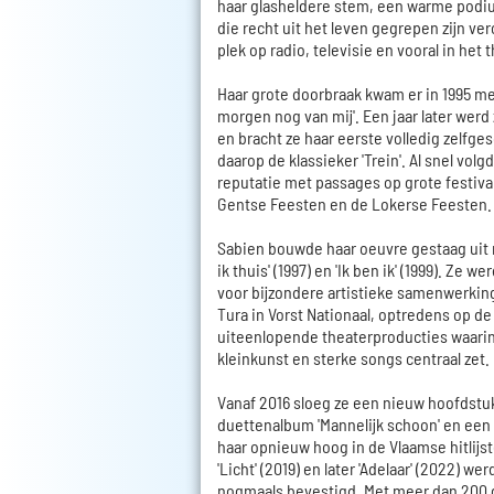
haar glasheldere stem, een warme podiu
die recht uit het leven gegrepen zijn v
plek op radio, televisie en vooral in het 
Haar grote doorbraak kwam er in 1995 met
morgen nog van mij'. Een jaar later werd
en bracht ze haar eerste volledig zelfge
daarop de klassieker 'Trein'. Al snel volg
reputatie met passages op grote festival
Gentse Feesten en de Lokerse Feesten.
Sabien bouwde haar oeuvre gestaag uit m
ik thuis' (1997) en 'Ik ben ik' (1999). Ze
voor bijzondere artistieke samenwerkin
Tura in Vorst Nationaal, optredens op d
uiteenlopende theaterproducties waarin 
kleinkunst en sterke songs centraal zet.
Vanaf 2016 sloeg ze een nieuw hoofdstu
duettenalbum 'Mannelijk schoon' en ee
haar opnieuw hoog in de Vlaamse hitlijst
'Licht' (2019) en later 'Adelaar' (2022) we
nogmaals bevestigd. Met meer dan 200