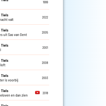
1999
 Tiels
2022
nacht valt
 Tiels
2005
es uit Sas van Gent
 Tiels
2001
l
 Tiels
2008
loft
 Tiels
2003
er is voorbij
 Tiels
2018
geloven en dan zien
 Tiels