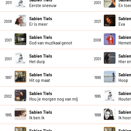
2011
2001
Eerste sneeuw
En toe
Sabien Tiels
Sabien
2008
2021
Er is meer
Eva
Sabien Tiels
Sabien
2001
2008
God van muzikaal genot
Hemel
Sabien Tiels
Sabien
2001
2001
Het durp
Hier e
Sabien Tiels
Sabien
1997
1999
Hit op maat
Hoop
Sabien Tiels
Sabien
2002
1995
Hou je morgen nog van mij
Houte
Sabien Tiels
Sabien
1995
1998
Ik ben ik
Ik hoor
Sabien Tiels
Sabien