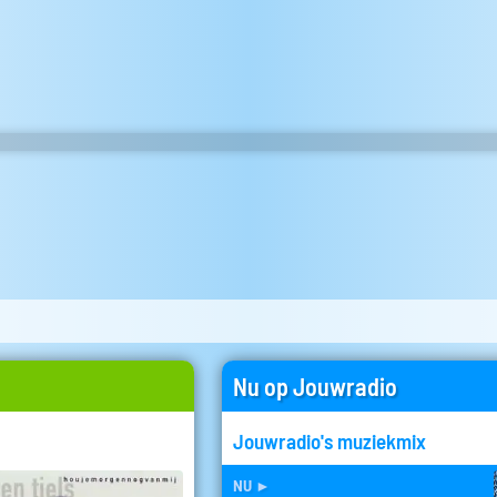
Nu op Jouwradio
Jouwradio's muziekmix
nu
►