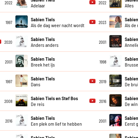
2022
2022
Adelaar
Alles
Sabien Tiels
Sabien
1997
2023
Als de dag weer nacht wordt
Als de 
Sabien Tiels
Sabien
2020
2001
Anders anders
Anneli
Sabien Tiels
Sabien
2001
1998
Breek het ijs
Brusse
Sabien Tiels
Sabien
1997
2019
Dans
De brui
Sabien Tiels en Stef Bos
Sabien
2008
2016
De reis
De wint
Sabien Tiels
Sabien
2016
2001
Een plek om lief te hebben
Eerst 
Sabien Tiels
Sabien