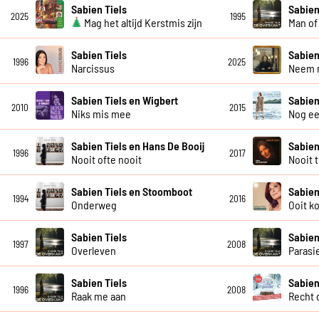
Sabien Tiels
Sabien
2025
1995
Mag het altijd Kerstmis zijn
Man of
Sabien Tiels
Sabien
1996
2025
Narcissus
Neem 
Sabien Tiels en Wigbert
Sabien
2010
2015
Niks mis mee
Nog ee
Sabien Tiels en Hans De Booij
Sabien
1996
2017
Nooit ofte nooit
Nooit t
Sabien Tiels en Stoomboot
Sabien
1994
2016
Onderweg
Ooit k
Sabien Tiels
Sabien
1997
2008
Overleven
Parasi
Sabien Tiels
Sabien
1996
2008
Raak me aan
Recht 