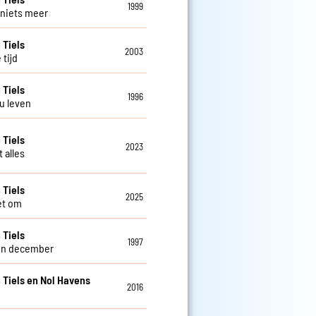
1999
l niets meer
 Tiels
2003
 tijd
 Tiels
1996
nu leven
 Tiels
2023
t alles
 Tiels
2025
iet om
 Tiels
1997
in december
 Tiels en Nol Havens
2016