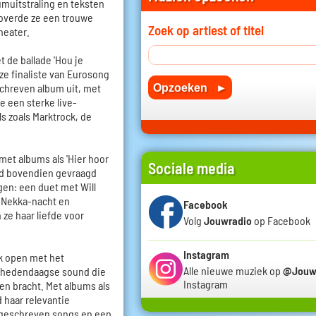
muitstraling en teksten
eroverde ze een trouwe
Zoek op artiest of titel
theater.
 de ballade 'Hou je
 ze finaliste van Eurosong
schreven album uit, met
de een sterke live-
s zoals Marktrock, de
et albums als 'Hier hoor
Sociale media
 werd bovendien gevraagd
gen: een duet met Will
e Nekka-nacht en
Facebook
ze haar liefde voor
Volg
Jouwradio
op Facebook
Instagram
k open met het
Alle nieuwe muziek op
@Jouw
n hedendaagse sound die
Instagram
en bracht. Met albums als
rd haar relevantie
 geschreven songs en een