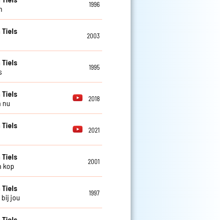
1996
n
 Tiels
2003
 Tiels
1995
s
 Tiels
2018
n nu
 Tiels
2021
 Tiels
2001
n kop
 Tiels
1997
 bij jou
 Tiels