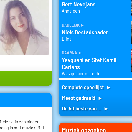
Gert Nevejans
Anneleen
dadelijk
►
Niels Destadsbader
Eline
daarna
►
Yevgueni en Stef Kamil
Carlens
We zijn hier nu toch
Complete speellijst ►
Meest gedraaid ►
De 50 beste van... ►
ielens, is een singer-
 bezig is met muziek. Met
Muziek opzoeken