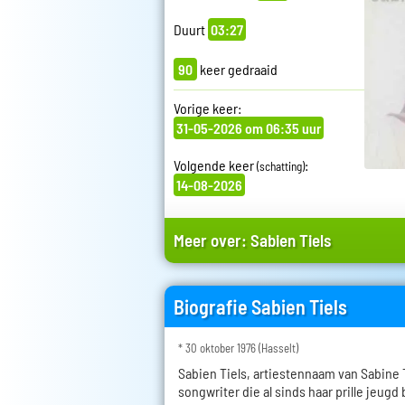
Duurt
03:27
90
keer gedraaid
Vorige keer:
31-05-2026 om 06:35 uur
Volgende keer
:
(schatting)
14-08-2026
Meer over:
Sabien Tiels
Biografie Sabien Tiels
* 30 oktober 1976 (Hasselt)
Sabien Tiels, artiestennaam van Sabine T
songwriter die al sinds haar prille jeugd