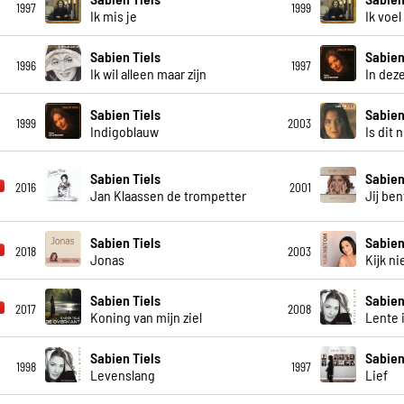
1997
1999
Ik mis je
Ik voe
Sabien Tiels
Sabien
1996
1997
Ik wil alleen maar zijn
In deze
Sabien Tiels
Sabien
1999
2003
Indigoblauw
Is dit 
Sabien Tiels
Sabien
2016
2001
Jan Klaassen de trompetter
Jij ben
Sabien Tiels
Sabien
2018
2003
Jonas
Kijk n
Sabien Tiels
Sabien
2017
2008
Koning van mijn ziel
Lente 
Sabien Tiels
Sabien
1998
1997
Levenslang
Lief