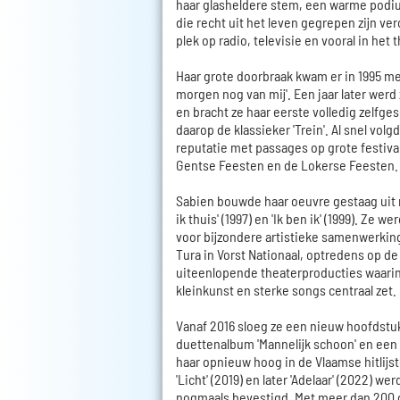
haar glasheldere stem, een warme podiu
die recht uit het leven gegrepen zijn v
plek op radio, televisie en vooral in het 
Haar grote doorbraak kwam er in 1995 met
morgen nog van mij'. Een jaar later werd
en bracht ze haar eerste volledig zelfge
daarop de klassieker 'Trein'. Al snel volg
reputatie met passages op grote festival
Gentse Feesten en de Lokerse Feesten.
Sabien bouwde haar oeuvre gestaag uit m
ik thuis' (1997) en 'Ik ben ik' (1999). Ze
voor bijzondere artistieke samenwerkin
Tura in Vorst Nationaal, optredens op d
uiteenlopende theaterproducties waarin 
kleinkunst en sterke songs centraal zet.
Vanaf 2016 sloeg ze een nieuw hoofdstu
duettenalbum 'Mannelijk schoon' en ee
haar opnieuw hoog in de Vlaamse hitlijst
'Licht' (2019) en later 'Adelaar' (2022) we
nogmaals bevestigd. Met meer dan 200