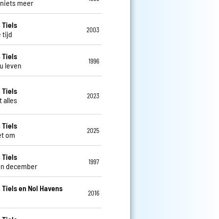
l niets meer
 Tiels
2003
 tijd
 Tiels
1996
nu leven
 Tiels
2023
t alles
 Tiels
2025
iet om
 Tiels
1997
in december
 Tiels en Nol Havens
2016