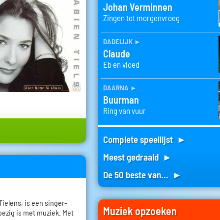
Johan Verminnen
Zingen tot morgenvroeg
dadelijk
►
Claude
Eb en vloed
daarna
►
Buurman
Ring van vuur
Complete speellijst ►
Meest gedraaid ►
De 50 beste van... ►
ielens, is een singer-
Muziek opzoeken
 bezig is met muziek. Met