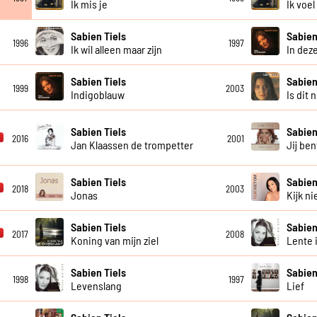
Ik mis je
Ik voe
Sabien Tiels
Sabien
1996
1997
Ik wil alleen maar zijn
In deze
Sabien Tiels
Sabien
1999
2003
Indigoblauw
Is dit 
Sabien Tiels
Sabien
2016
2001
Jan Klaassen de trompetter
Jij ben
Sabien Tiels
Sabien
2018
2003
Jonas
Kijk n
Sabien Tiels
Sabien
2017
2008
Koning van mijn ziel
Lente 
Sabien Tiels
Sabien
1998
1997
Levenslang
Lief