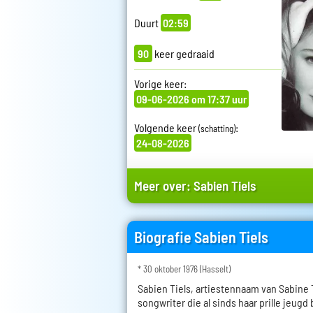
Duurt
02:59
90
keer gedraaid
Vorige keer:
09-06-2026 om 17:37 uur
Volgende keer
:
(schatting)
24-08-2026
Meer over:
Sabien Tiels
Biografie Sabien Tiels
* 30 oktober 1976 (Hasselt)
Sabien Tiels, artiestennaam van Sabine T
songwriter die al sinds haar prille jeugd