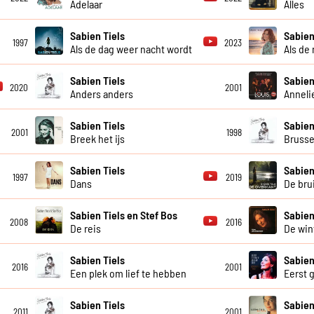
Adelaar
Alles
Sabien Tiels
Sabien
1997
2023
Als de dag weer nacht wordt
Als de 
Sabien Tiels
Sabien
2020
2001
Anders anders
Anneli
Sabien Tiels
Sabien
2001
1998
Breek het ijs
Brusse
Sabien Tiels
Sabien
1997
2019
Dans
De brui
Sabien Tiels en Stef Bos
Sabien
2008
2016
De reis
De wint
Sabien Tiels
Sabien
2016
2001
Een plek om lief te hebben
Eerst 
Sabien Tiels
Sabien
2011
2001