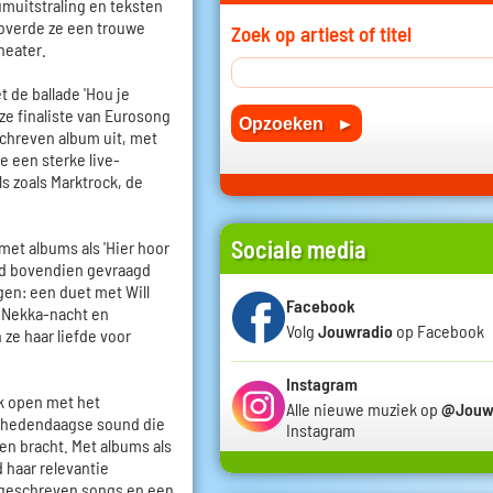
muitstraling en teksten
eroverde ze een trouwe
Zoek op artiest of titel
theater.
 de ballade 'Hou je
 ze finaliste van Eurosong
schreven album uit, met
de een sterke live-
s zoals Marktrock, de
Sociale media
et albums als 'Hier hoor
 werd bovendien gevraagd
gen: een duet met Will
Facebook
e Nekka-nacht en
Volg
Jouwradio
op Facebook
ze haar liefde voor
Instagram
k open met het
Alle nieuwe muziek op
@Jouw
n hedendaagse sound die
Instagram
en bracht. Met albums als
rd haar relevantie
 geschreven songs en een