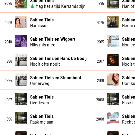
Sabien Tiels
Sabien
2025
1995
Mag het altijd Kerstmis zijn
Man of
Sabien Tiels
Sabien
1996
2025
Narcissus
Neem 
Sabien Tiels en Wigbert
Sabien
2010
2015
Niks mis mee
Nog ee
Sabien Tiels en Hans De Booij
Sabien
1996
2017
Nooit ofte nooit
Nooit t
Sabien Tiels en Stoomboot
Sabien
1994
2016
Onderweg
Ooit k
Sabien Tiels
Sabien
1997
2008
Overleven
Parasi
Sabien Tiels
Sabien
1996
2008
Raak me aan
Recht 