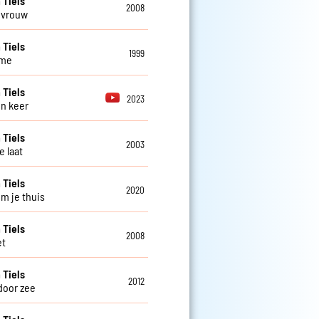
 Tiels
2008
 vrouw
 Tiels
1999
me
 Tiels
2023
n keer
 Tiels
2003
e laat
 Tiels
2020
om je thuis
 Tiels
2008
et
 Tiels
2012
door zee