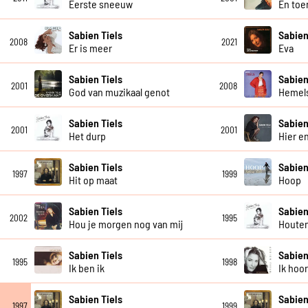
Eerste sneeuw
En toe
Sabien Tiels
Sabien
2008
2021
Er is meer
Eva
Sabien Tiels
Sabien
2001
2008
God van muzikaal genot
Hemel
Sabien Tiels
Sabien
2001
2001
Het durp
Hier e
Sabien Tiels
Sabien
1997
1999
Hit op maat
Hoop
Sabien Tiels
Sabien
2002
1995
Hou je morgen nog van mij
Houte
Sabien Tiels
Sabien
1995
1998
Ik ben ik
Ik hoor
Sabien Tiels
Sabien
1997
1999