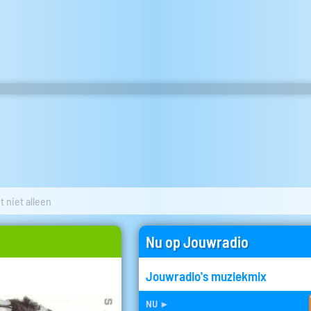
t niet alleen
Nu op Jouwradio
Jouwradio's muziekmix
nu
►