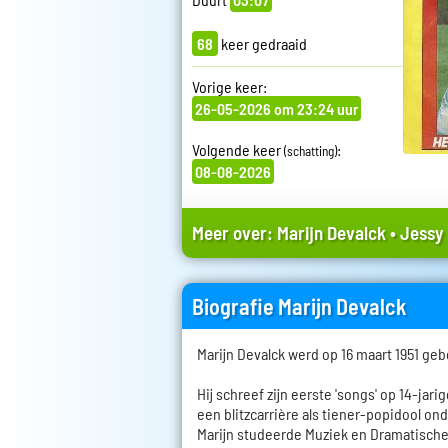
68
keer gedraaid
Vorige keer:
26-05-2026 om 23:24 uur
Volgende keer
:
(schatting)
08-08-2026
Meer over:
Marijn Devalck
•
Jessy
Biografie Marijn Devalck
Marijn Devalck werd op 16 maart 1951 geb
Hij schreef zijn eerste 'songs' op 14-jarig
een blitzcarrière als tiener-popidool on
Marijn studeerde Muziek en Dramatische 