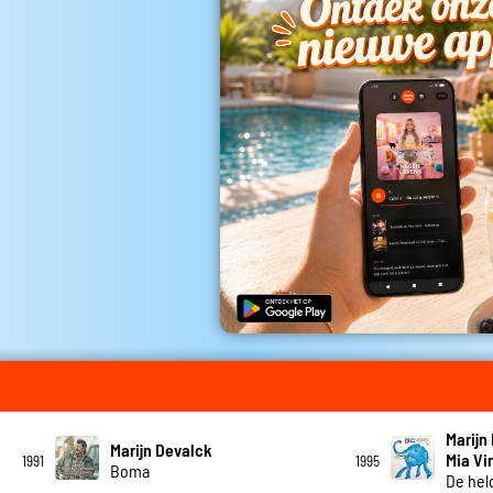
Marijn
Marijn Devalck
Mia Vi
1991
1995
Boma
De hel