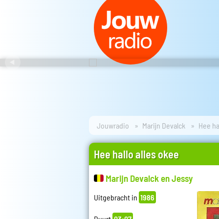
Jouwradio
Marijn Devalck
Hee ha
Hee hallo alles okee
Marijn Devalck en Jessy
Uitgebracht in
1986
Duurt
03:07