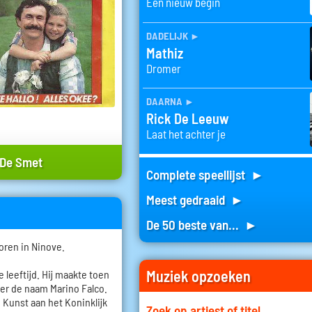
Een nieuw begin
dadelijk
►
Mathiz
Dromer
daarna
►
Rick De Leeuw
Laat het achter je
 De Smet
Complete speellijst ►
Meest gedraaid ►
De 50 beste van... ►
oren in Ninove.
Muziek opzoeken
e leeftijd. Hij maakte toen
der de naam Marino Falco.
Kunst aan het Koninklijk
Zoek op artiest of titel