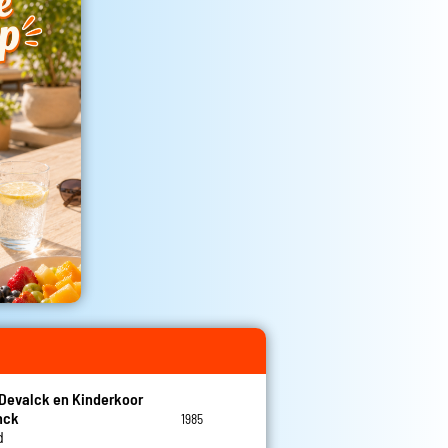
 Devalck en Kinderkoor
nck
1985
d