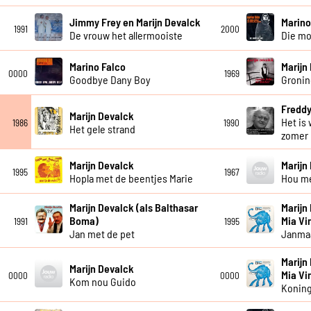
Jimmy Frey en Marijn Devalck
Marino
1991
2000
De vrouw het allermooiste
Die mo
Marino Falco
Marijn
0000
1969
Goodbye Dany Boy
Groni
Freddy
Marijn Devalck
Het is
1986
1990
Het gele strand
zomer
Marijn Devalck
Marijn
1995
1967
Hopla met de beentjes Marie
Hou me
Marijn Devalck (als Balthasar
Marijn
Boma)
Mia Vi
1991
1995
Jan met de pet
Janma
Marijn
Marijn Devalck
Mia Vi
0000
0000
Kom nou Guido
Koning