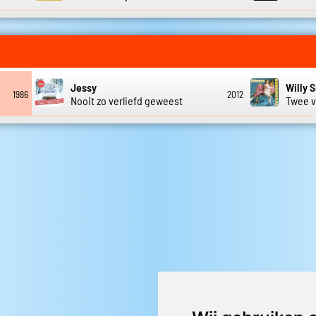
Jessy
Willy 
1986
2012
Nooit zo verliefd geweest
Twee v