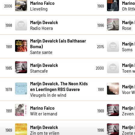
Marino Falco
Marino
2006
1969
Lieveling
Oh litt
Marijn Devalck
Marijn
1998
1996
Radio Hoera
Rose
Marijn Devalck (als Balthasar
Marijn
Boma)
1991
2015
Soms
Sante sante
Marijn Devalck
Marijn
1985
2000
Stamcafe
Toen w
Marijn Devalck, The Neon Kids
Marijn
en Leerlingen RBS Gavere
1978
1991
Voor 
Vleugels in de wind
Marino Falco
Marijn
1991
1969
Wilt er iemand
Zeven
Marijn Devalck
Marijn
1969
1996
Zin om te vrijen
Zoete 