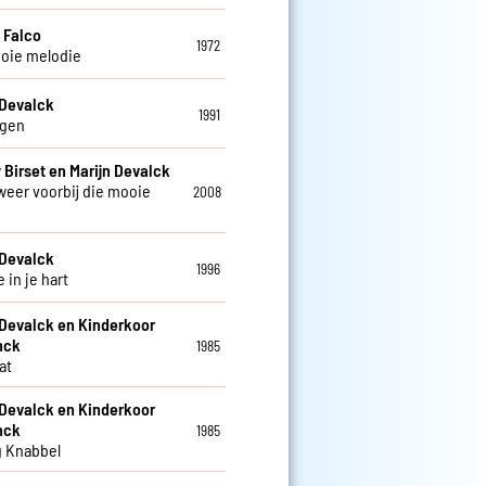
 Falco
1972
oie melodie
 Devalck
1991
ngen
 Birset en Marijn Devalck
 weer voorbij die mooie
2008
 Devalck
1996
 in je hart
 Devalck en Kinderkoor
nck
1985
at
 Devalck en Kinderkoor
nck
1985
 Knabbel