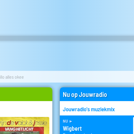
llo alles okee
Nu op Jouwradio
Jouwradio's muziekmix
nu
►
Wigbert