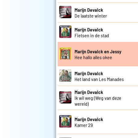
Marijn Devalck
De laatste winter
Marijn Devalck
Fietsen in de stad
Marijn Devalck en Jessy
Hee hallo alles okee
Marijn Devalck
Het land van Les Manades
Marijn Devalck
Ik wil weg (Weg van deze
wereld)
Marijn Devalck
Kamer 29