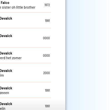
 Falco
1972
le sister oh little brother
 Devalck
1991
 Devalck
0000
 Devalck
0000
erd het zomer
 Devalck
2000
Wim
 Devalck
1991
 zeeen
 Devalck
1991
wijn