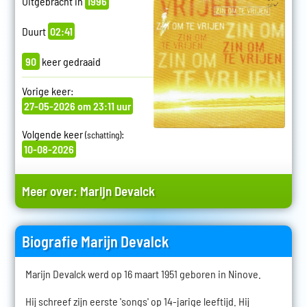
Uitgebracht in
1996
Duurt
02:41
90
keer gedraaid
Vorige keer:
27-05-2026 om 23:11 uur
Volgende keer
:
(schatting)
10-08-2026
Meer over:
Marijn Devalck
Biografie Marijn Devalck
Marijn Devalck werd op 16 maart 1951 geboren in Ninove.
Hij schreef zijn eerste 'songs' op 14-jarige leeftijd. Hij