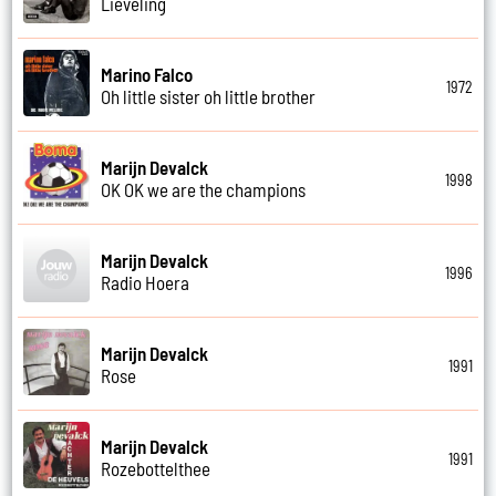
Lieveling
Marino Falco
1972
Oh little sister oh little brother
Marijn Devalck
1998
OK OK we are the champions
Marijn Devalck
1996
Radio Hoera
Marijn Devalck
1991
Rose
Marijn Devalck
1991
Rozebottelthee