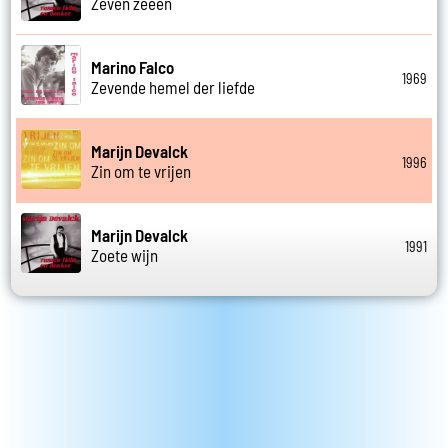
Zeven zeeen
Marino Falco
1969
Zevende hemel der liefde
Marijn Devalck
1996
Zin om te vrijen
Marijn Devalck
1991
Zoete wijn