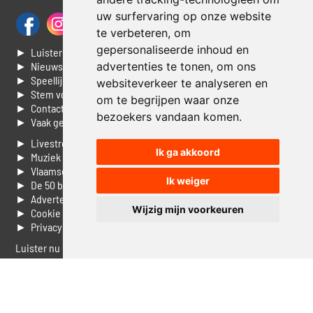
uw surfervaring op onze website
te verbeteren, om
gepersonaliseerde inhoud en
► Luisteren naar Jouwradio
advertenties te tonen, om ons
► Nieuws
► Speellijst
websiteverkeer te analyseren en
► Stem voor de Dag top 3
om te begrijpen waar onze
► Contacteer ons
bezoekers vandaan komen.
► Vaak gestelde vragen
► Livestream informatie
Ik ga akkoord
► Muziek opzoeken
► Vlaamse 100 Aller tijden
Ik weiger
► De 50 beste van...
► Adverteren op Jouwradio
Wijzig mijn voorkeuren
► Cookie voorkeuren wijzigen
► Privacyinformatie
Luister nu naar Jouwradio! De beste Nederlandstalige muziek
uit de lage landen hoor je hier al 20 jaar. In digitale kwaliteit op je
laptop, tablet of smartphone.