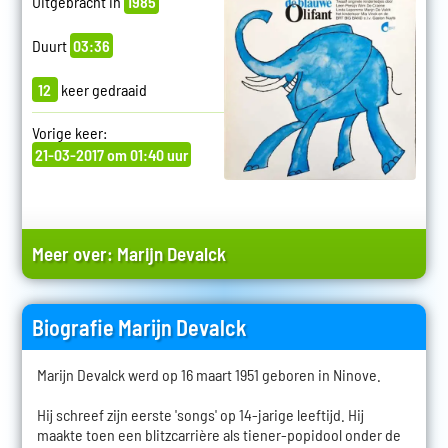
Uitgebracht in
1985
Duurt
03:36
12
keer gedraaid
Vorige keer:
21-03-2017 om 01:40 uur
Meer over:
Marijn Devalck
Biografie Marijn Devalck
Marijn Devalck werd op 16 maart 1951 geboren in Ninove.
Hij schreef zijn eerste 'songs' op 14-jarige leeftijd. Hij
maakte toen een blitzcarrière als tiener-popidool onder de