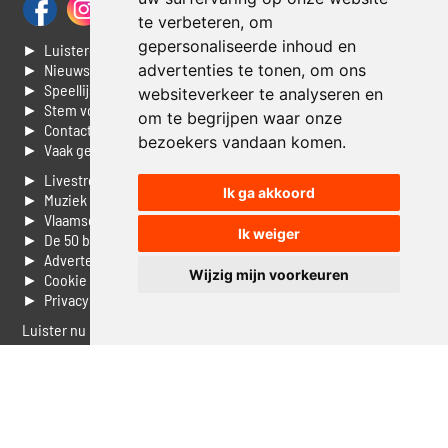
te verbeteren, om
gepersonaliseerde inhoud en
► Luisteren naar Jouwradio
► Nieuws
advertenties te tonen, om ons
► Speellijst
websiteverkeer te analyseren en
► Stem voor de Dag top 3
om te begrijpen waar onze
► Contacteer ons
bezoekers vandaan komen.
► Vaak gestelde vragen
► Livestream informatie
Ik ga akkoord
► Muziek opzoeken
► Vlaamse 100 Aller tijden
Ik weiger
► De 50 beste van...
► Adverteren op Jouwradio
Wijzig mijn voorkeuren
► Cookie voorkeuren wijzigen
► Privacyinformatie
Luister nu naar Jouwradio! De beste Nederlandstalige muziek
uit de lage landen hoor je hier al 20 jaar. In digitale kwaliteit op je
laptop, tablet of smartphone.
© Jouwradio 2006 - 2026 - alle rechten voorbehouden.