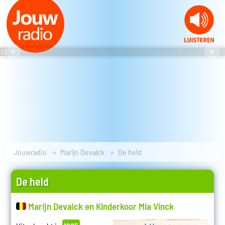
Jouwradio
Marijn Devalck
De held
De held
Marijn Devalck en Kinderkoor Mia Vinck