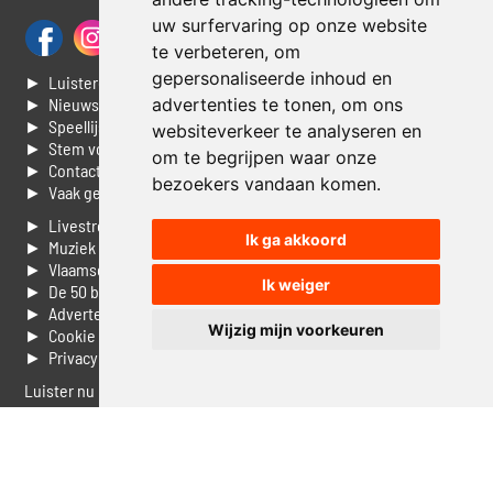
uw surfervaring op onze website
te verbeteren, om
gepersonaliseerde inhoud en
► Luisteren naar Jouwradio
advertenties te tonen, om ons
► Nieuws
► Speellijst
websiteverkeer te analyseren en
► Stem voor de Dag top 3
om te begrijpen waar onze
► Contacteer ons
bezoekers vandaan komen.
► Vaak gestelde vragen
► Livestream informatie
Ik ga akkoord
► Muziek opzoeken
► Vlaamse 100 Aller tijden
Ik weiger
► De 50 beste van...
► Adverteren op Jouwradio
Wijzig mijn voorkeuren
► Cookie voorkeuren wijzigen
► Privacyinformatie
Luister nu naar Jouwradio! De beste Nederlandstalige muziek
uit de lage landen hoor je hier al 20 jaar. In digitale kwaliteit op je
laptop, tablet of smartphone.