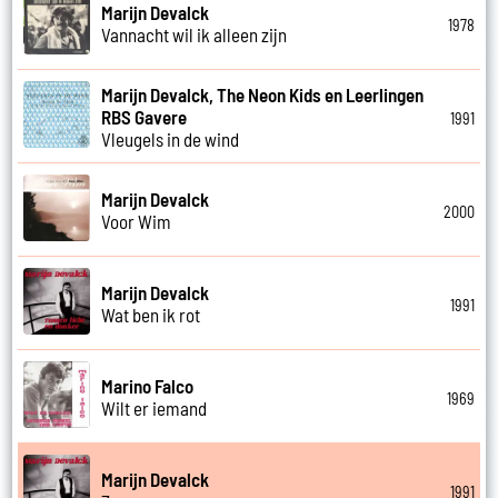
Marijn Devalck
1978
Vannacht wil ik alleen zijn
Marijn Devalck, The Neon Kids en Leerlingen
RBS Gavere
1991
Vleugels in de wind
Marijn Devalck
2000
Voor Wim
Marijn Devalck
1991
Wat ben ik rot
Marino Falco
1969
Wilt er iemand
Marijn Devalck
1991