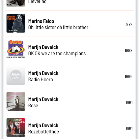
Lieveling
Marino Falco
1972
Oh little sister oh little brother
Marijn Devalck
1998
OK OK we are the champions
Marijn Devalck
1996
Radio Hoera
Marijn Devalck
1991
Rose
Marijn Devalck
1991
Rozebottelthee