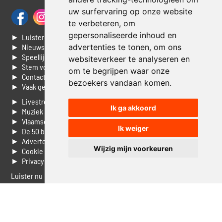
uw surfervaring op onze website
te verbeteren, om
gepersonaliseerde inhoud en
► Luisteren naar Jouwradio
advertenties te tonen, om ons
► Nieuws
► Speellijst
websiteverkeer te analyseren en
► Stem voor de Dag top 3
om te begrijpen waar onze
► Contacteer ons
bezoekers vandaan komen.
► Vaak gestelde vragen
► Livestream informatie
Ik ga akkoord
► Muziek opzoeken
► Vlaamse 100 Aller tijden
Ik weiger
► De 50 beste van...
► Adverteren op Jouwradio
Wijzig mijn voorkeuren
► Cookie voorkeuren wijzigen
► Privacyinformatie
Luister nu naar Jouwradio! De beste Nederlandstalige muziek
uit de lage landen hoor je hier al 20 jaar. In digitale kwaliteit op je
laptop, tablet of smartphone.