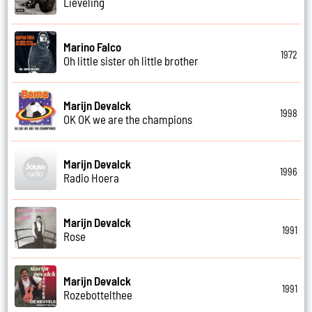
Lieveling
Marino Falco
1972
Oh little sister oh little brother
Marijn Devalck
1998
OK OK we are the champions
Marijn Devalck
1996
Radio Hoera
Marijn Devalck
1991
Rose
Marijn Devalck
1991
Rozebottelthee