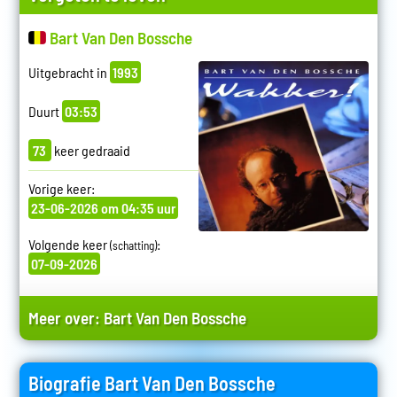
Bart Van Den Bossche
Uitgebracht in
1993
Duurt
03:53
73
keer gedraaid
Vorige keer:
23-06-2026 om 04:35 uur
Volgende keer
:
(schatting)
07-09-2026
Meer over:
Bart Van Den Bossche
Biografie Bart Van Den Bossche