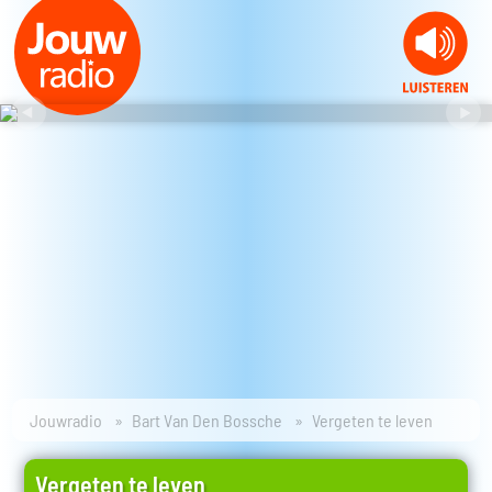
Jouwradio
Bart Van Den Bossche
Vergeten te leven
Vergeten te leven