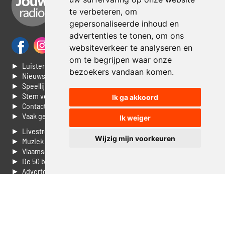
te verbeteren, om
gepersonaliseerde inhoud en
advertenties te tonen, om ons
websiteverkeer te analyseren en
om te begrijpen waar onze
► Luisteren naar Jouwradio
bezoekers vandaan komen.
► Nieuws
► Speellijst
► Stem voor de Dag top 3
Ik ga akkoord
► Contacteer ons
► Vaak gestelde vragen
Ik weiger
► Livestream informatie
Wijzig mijn voorkeuren
► Muziek opzoeken
► Vlaamse 100 Aller tijden
► De 50 beste van...
► Adverteren op Jouwradio
► Cookie voorkeuren wijzigen
► Privacyinformatie
Luister nu naar Jouwradio! De beste Nederlandstalige muziek
uit de lage landen hoor je hier al 20 jaar. In digitale kwaliteit op je