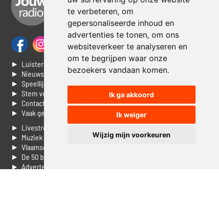
te verbeteren, om
gepersonaliseerde inhoud en
advertenties te tonen, om ons
websiteverkeer te analyseren en
om te begrijpen waar onze
► Luisteren naar Jouwradio
bezoekers vandaan komen.
► Nieuws
► Speellijst
► Stem voor de Dag top 3
Ik ga akkoord
► Contacteer ons
► Vaak gestelde vragen
Ik weiger
► Livestream informatie
Wijzig mijn voorkeuren
► Muziek opzoeken
► Vlaamse 100 Aller tijden
► De 50 beste van...
► Adverteren op Jouwradio
► Cookie voorkeuren wijzigen
► Privacyinformatie
Luister nu naar Jouwradio! De beste Nederlandstalige muziek
uit de lage landen hoor je hier al 20 jaar. In digitale kwaliteit op je