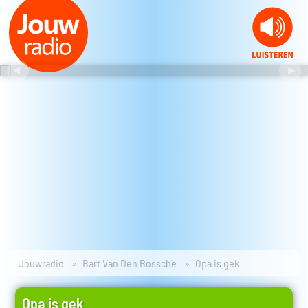
Jouwradio
Bart Van Den Bossche
Opa is gek
Opa is gek