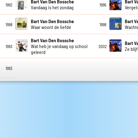
Bart Van Den Bossche
Bart V
1992
1996
Vandaag is het zondag
Verget
Bart Van Den Bossche
Bart V
1998
1998
Waar woont de liefde
Wachte
Bart Van Den Bossche
Bart V
Wat heb je vandaag op school
1993
2002
Ze blijf
geleerd
1993