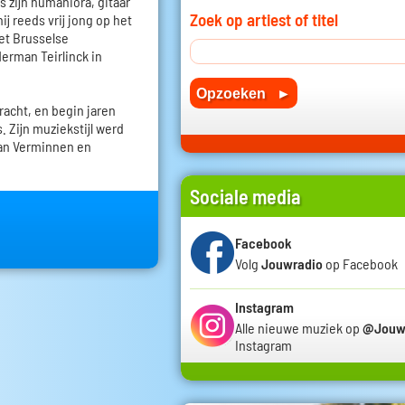
ns zijn humaniora, gitaar
Zoek op artiest of titel
j reeds vrij jong op het
het Brusselse
Herman Teirlinck in
racht, en begin jaren
. Zijn muziekstijl werd
han Verminnen en
Sociale media
Facebook
Volg
Jouwradio
op Facebook
Instagram
Alle nieuwe muziek op
@Jouw
Instagram