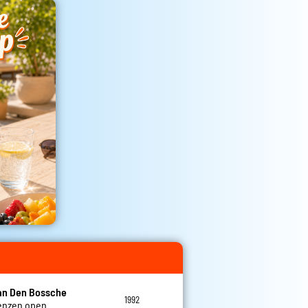
an Den Bossche
1992
renzen open