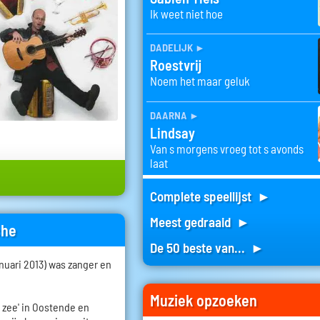
Ik weet niet hoe
dadelijk
►
Roestvrij
Noem het maar geluk
daarna
►
Lindsay
Van s morgens vroeg tot s avonds
laat
Complete speellijst ►
Meest gedraaid ►
che
De 50 beste van... ►
anuari 2013) was zanger en
Muziek opzoeken
 zee' in Oostende en