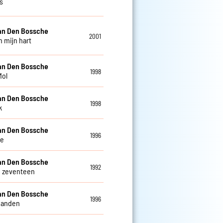
s
an Den Bossche
2001
n mijn hart
an Den Bossche
1998
Mol
an Den Bossche
1998
k
an Den Bossche
1996
ie
an Den Bossche
1992
e zeventeen
an Den Bossche
1996
handen