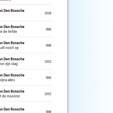
an Den Bossche
2008
an Den Bossche
1996
e de liefde
an Den Bossche
1998
udt nooit op
an Den Bossche
2002
et zijn vlag
an Den Bossche
1995
bijna alles
an Den Bossche
2002
t de mooiste
an Den Bossche
1998