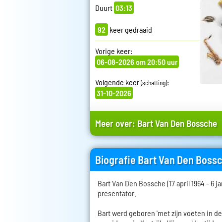
Duurt
03:13
92
keer gedraaid
Vorige keer:
06-08-2026 om 20:50 uur
Volgende keer
:
(schatting)
31-10-2026
Meer over:
Bart Van Den Bossche
Biografie Bart Van Den Boss
Bart Van Den Bossche (17 april 1964 - 6 j
presentator.
Bart werd geboren 'met zijn voeten in de