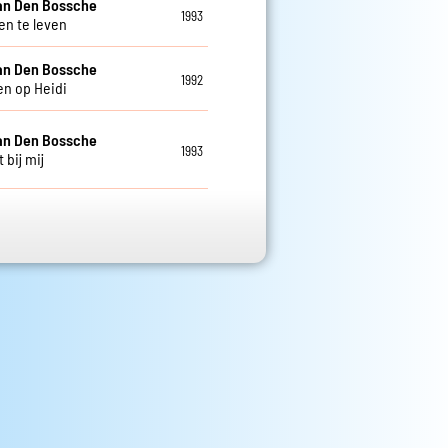
an Den Bossche
1993
en te leven
an Den Bossche
1992
n op Heidi
an Den Bossche
1993
t bij mij