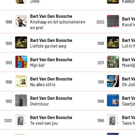
Joke
Kaakje
Bart Van Den Bossche
Bart V
Knolraap en lof schorseneren
1998
2002
Koud i
en prei
Bart Van Den Bossche
Bart V
1996
1998
Liefste ga niet weg
Lol in 
Bart Van Den Bossche
Bart V
1993
2011
Mijn lief
Moeilij
Bart Van Den Bossche
Bart V
1996
1991
Nu alles stil is
Oh Jol
Bart Van Den Bossche
Bart V
1992
1988
Overstuur
Saartj
Bart Van Den Bossche
Bart V
2002
1996
Te veel van jou
Twee 