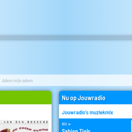
Adem mijn adem
Nu op Jouwradio
Jouwradio's muziekmix
nu
►
Sabien Tiels