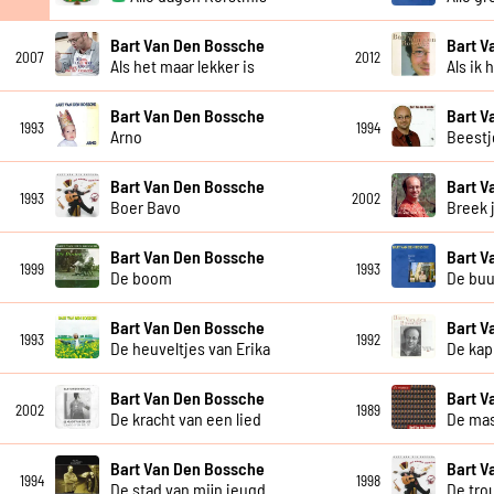
Bart Van Den Bossche
Bart V
2007
2012
Als het maar lekker is
Als ik
Bart Van Den Bossche
Bart V
1993
1994
Arno
Beestj
Bart Van Den Bossche
Bart V
1993
2002
Boer Bavo
Breek 
Bart Van Den Bossche
Bart V
1999
1993
De boom
De bu
Bart Van Den Bossche
Bart V
1993
1992
De heuveltjes van Erika
De kap
Bart Van Den Bossche
Bart V
2002
1989
De kracht van een lied
De ma
Bart Van Den Bossche
Bart V
1994
1998
De stad van mijn jeugd
De tro