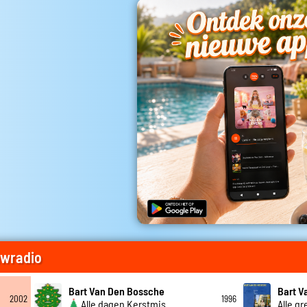
uwradio
Bart Van Den Bossche
Bart V
2002
1996
Alle dagen Kerstmis
Alle g