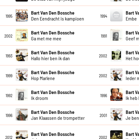
Bart Van Den Bossche
Bart V
1995
1994
Den Eendracht is kampioen
Embe
Bart Van Den Bossche
Bart V
2002
1991
Ga met me mee
Geef m
Bart Van Den Bossche
Bart V
1993
2002
Hallo hier ben ik dan
Het ho
Bart Van Den Bossche
Bart V
1999
2002
Hop Marlene
Ieder m
Bart Van Den Bossche
Bart V
1992
1996
Ik droom
Ik heb 
Bart Van Den Bossche
Bart V
1996
2001
Jan Klaassen de trompetter
Je ben
Bart Van Den Bossche
Bart V
2012
2002