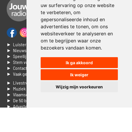
uw surfervaring op onze website
te verbeteren, om
gepersonaliseerde inhoud en
advertenties te tonen, om ons
websiteverkeer te analyseren en
om te begrijpen waar onze
► Luisteren naar Jouwradio
bezoekers vandaan komen.
► Nieuws
► Speellijst
► Stem voor de Dag top 3
Ik ga akkoord
► Contacteer ons
► Vaak gestelde vragen
Ik weiger
► Livestream informatie
Wijzig mijn voorkeuren
► Muziek opzoeken
► Vlaamse 100 Aller tijden
► De 50 beste van...
► Adverteren op Jouwradio
► Cookie voorkeuren wijzigen
► Privacyinformatie
Luister nu naar Jouwradio! De beste Nederlandstalige muziek