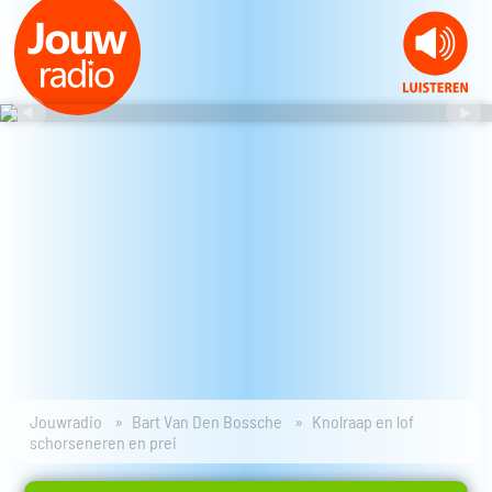
Jouwradio
Bart Van Den Bossche
Knolraap en lof
schorseneren en prei