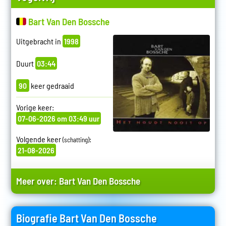
Bart Van Den Bossche
Uitgebracht in
1998
Duurt
03:44
90
keer gedraaid
Vorige keer:
07-06-2026 om 03:49 uur
Volgende keer
:
(schatting)
21-08-2026
Meer over:
Bart Van Den Bossche
Biografie Bart Van Den Bossche