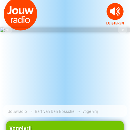
Jouwradio
Bart Van Den Bossche
Vogelvrij
Vogelvrij