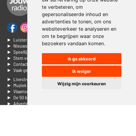
te verbeteren, om
gepersonaliseerde inhoud en
advertenties te tonen, om ons
websiteverkeer te analyseren en
om te begrijpen waar onze
► Luisteren naar Jouwradio
bezoekers vandaan komen.
► Nieuws
► Speellijst
► Stem voor de Dag top 3
Ik ga akkoord
► Contacteer ons
► Vaak gestelde vragen
Ik weiger
► Livestream informatie
Wijzig mijn voorkeuren
► Muziek opzoeken
► Vlaamse 100 Aller tijden
► De 50 beste van...
► Adverteren op Jouwradio
► Cookie voorkeuren wijzigen
► Privacyinformatie
Luister nu naar Jouwradio! De beste Nederlandstalige muziek
uit de lage landen hoor je hier al 20 jaar. In digitale kwaliteit op je