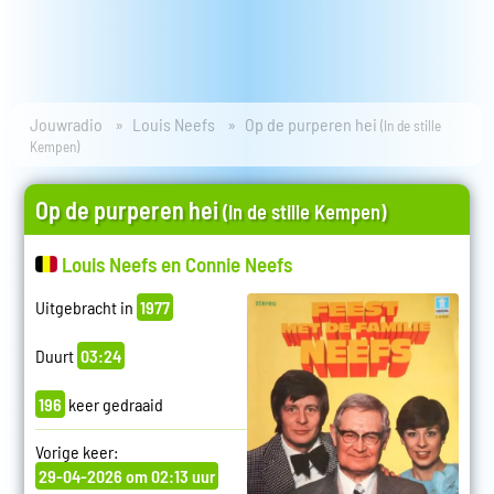
Jouwradio
Louis Neefs
Op de purperen hei
(In de stille
Kempen)
Op de purperen hei
(In de stille Kempen)
Louis Neefs en Connie Neefs
Uitgebracht in
1977
Duurt
03:24
196
keer gedraaid
Vorige keer:
29-04-2026 om 02:13 uur