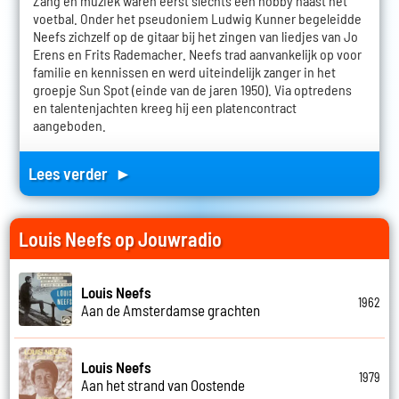
Zang en muziek waren eerst slechts een hobby naast het
voetbal. Onder het pseudoniem Ludwig Kunner begeleidde
Neefs zichzelf op de gitaar bij het zingen van liedjes van Jo
Erens en Frits Rademacher. Neefs trad aanvankelijk op voor
familie en kennissen en werd uiteindelijk zanger in het
groepje Sun Spot (einde van de jaren 1950). Via optredens
en talentenjachten kreeg hij een platencontract
aangeboden.
Lees verder ►
Louis Neefs op Jouwradio
Louis Neefs
1962
Aan de Amsterdamse grachten
Louis Neefs
1979
Aan het strand van Oostende