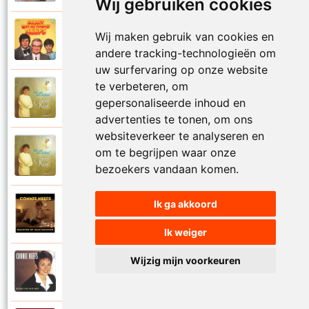
Wij gebruiken cookies
Louis Neefs en Connie Neefs
Wij maken gebruik van cookies en
1977
Tinneke Van Heule
andere tracking-technologieën om
uw surfervaring op onze website
te verbeteren, om
Connie Neefs
2001
gepersonaliseerde inhoud en
Van op een afstand
advertenties te tonen, om ons
websiteverkeer te analyseren en
Connie Neefs
om te begrijpen waar onze
1992
Vrijheid
bezoekers vandaan komen.
Ik ga akkoord
Connie Neefs
2017
Wachten op mijn dochter
Ik weiger
Wijzig mijn voorkeuren
Connie Neefs
2001
Welterusten