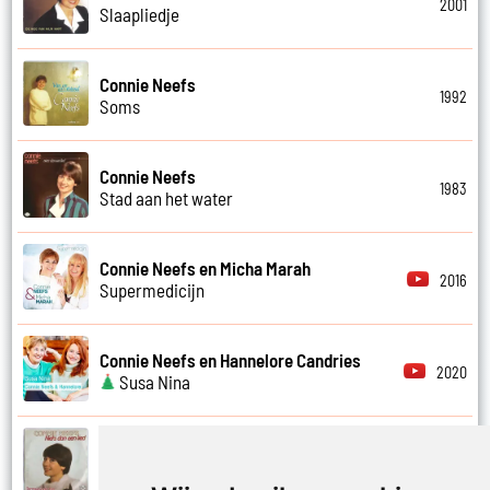
2001
Slaapliedje
Connie Neefs
1992
Soms
Connie Neefs
1983
Stad aan het water
Connie Neefs en Micha Marah
2016
Supermedicijn
Connie Neefs en Hannelore Candries
2020
Susa Nina
Connie Neefs
1983
Terrasje in de zon