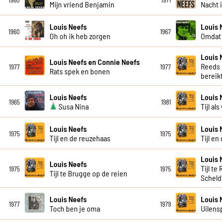
1960
1971
Mijn vriend Benjamin
Nacht 
Louis Neefs
Louis 
1960
1967
Oh oh ik heb zorgen
Omdat 
Louis 
Louis Neefs en Connie Neefs
Reeds 
1977
1977
Rats spek en bonen
bereik
Louis Neefs
Louis 
1965
1981
Susa Nina
Tijl a
Louis Neefs
Louis 
1975
1975
Tijl en de reuzehaas
Tijl en
Louis 
Louis Neefs
Tijl t
1975
1975
Tijl te Brugge op de reien
Scheld
Louis Neefs
Louis 
1977
1979
Toch ben je oma
Uilens