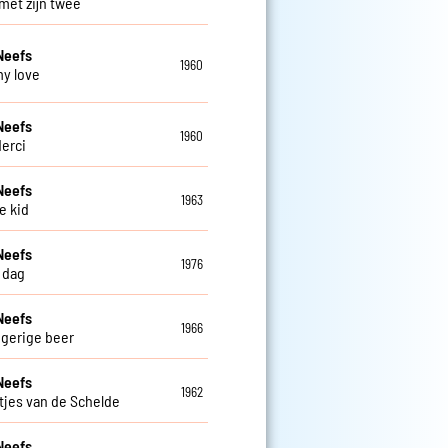
 met zijn twee
Neefs
1960
my love
Neefs
1960
derci
Neefs
1963
he kid
Neefs
1976
 dag
Neefs
1966
gerige beer
Neefs
1962
htjes van de Schelde
Neefs