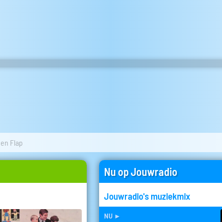
 en Flap
Nu op Jouwradio
Jouwradio's muziekmix
nu
►