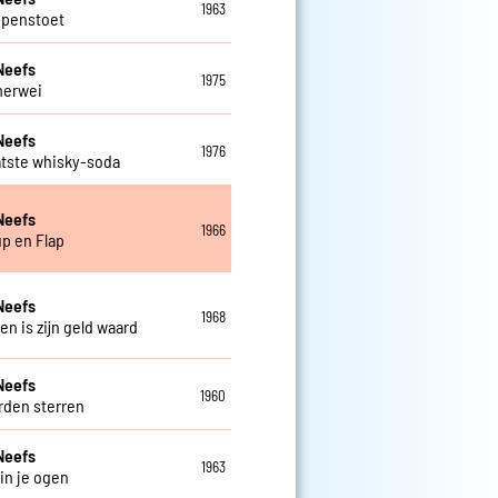
1963
ppenstoet
Neefs
1975
merwei
Neefs
1976
atste whisky-soda
Neefs
1966
up en Flap
Neefs
1968
en is zijn geld waard
Neefs
1960
den sterren
Neefs
1963
 in je ogen