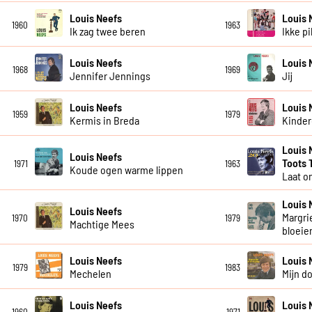
Louis Neefs
Louis 
1960
1963
Ik zag twee beren
Ikke p
Louis Neefs
Louis 
1968
1969
Jennifer Jennings
Jij
Louis Neefs
Louis 
1959
1979
Kermis in Breda
Kinde
Louis 
Louis Neefs
Toots 
1971
1963
Koude ogen warme lippen
Laat o
Louis 
Louis Neefs
Margrie
1970
1979
Machtige Mees
bloeie
Louis Neefs
Louis 
1979
1983
Mechelen
Mijn d
Louis Neefs
Louis 