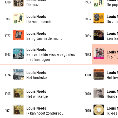
1966
1963
De muze
De po
Louis Neefs
Louis 
1961
1963
De zeemeermin
De zo
Louis Neefs
Louis 
1977
1964
Een gitaar in de nacht
Een la
Louis Neefs
Louis 
Een verliefde vrouw zegt alles
1963
1963
Flip Fl
met haar ogen
Louis Neefs
Louis 
1974
1960
Het heukske
Het lev
Louis Neefs
Louis 
1963
1979
Het winkeltje
Honder
Louis Neefs
Louis 
1971
1979
Ik kan nooit zonder jou
Ik lees