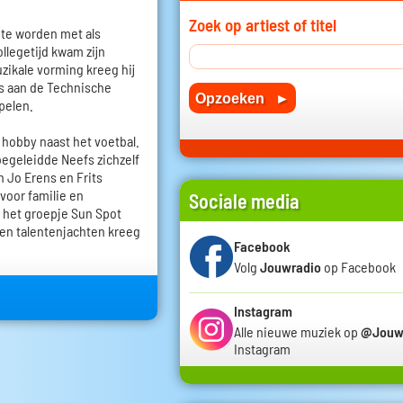
Zoek op artiest of titel
 te worden met als
ollegetijd kwam zijn
uzikale vorming kreeg hij
ies aan de Technische
pelen.
 hobby naast het voetbal.
geleidde Neefs zichzelf
an Jo Erens en Frits
voor familie en
Sociale media
n het groepje Sun Spot
 en talentenjachten kreeg
Facebook
Volg
Jouwradio
op Facebook
Instagram
Alle nieuwe muziek op
@Jouw
Instagram