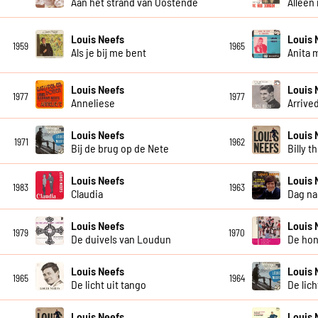
Aan het strand van Oostende
Alleen
Louis Neefs
Louis 
1959
1965
Als je bij me bent
Anita 
Louis Neefs
Louis 
1977
1977
Anneliese
Arrive
Louis Neefs
Louis 
1971
1962
Bij de brug op de Nete
Billy t
Louis Neefs
Louis 
1983
1963
Claudia
Dag na
Louis Neefs
Louis 
1979
1970
De duivels van Loudun
De hon
Louis Neefs
Louis 
1965
1964
De licht uit tango
De lic
Louis Neefs
Louis 