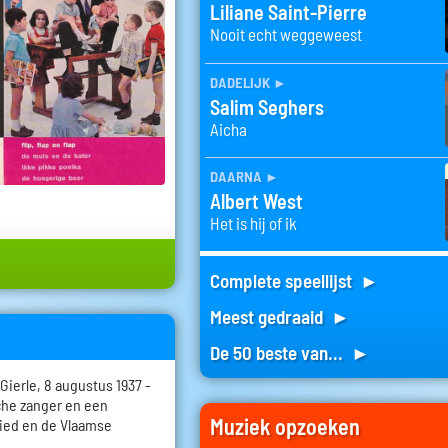
Liliane Saint-Pierre
Nooit echt weggeweest
dadelijk
►
Salim Seghers
Aicha
daarna
►
Albert West
Het is hij of ik
Complete speellijst ►
Meest gedraaid ►
De 50 beste van... ►
Gierle, 8 augustus 1937 -
che zanger en een
Muziek opzoeken
lied en de Vlaamse