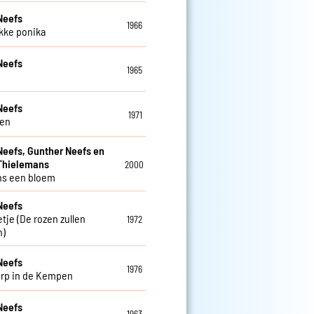
Neefs
1966
ikke ponika
Neefs
1965
Neefs
1971
ren
Neefs, Gunther Neefs en
Thielemans
2000
ns een bloem
Neefs
tje (De rozen zullen
1972
n)
Neefs
1976
orp in de Kempen
Neefs