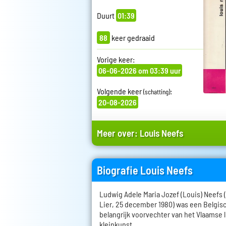
Duurt
01:39
88
keer gedraaid
Vorige keer:
06-06-2026 om 03:39 uur
Volgende keer
:
(schatting)
20-08-2026
Meer over:
Louis Neefs
Biografie Louis Neefs
Ludwig Adele Maria Jozef (Louis) Neefs (
Lier, 25 december 1980) was een Belgis
belangrijk voorvechter van het Vlaamse 
kleinkunst.