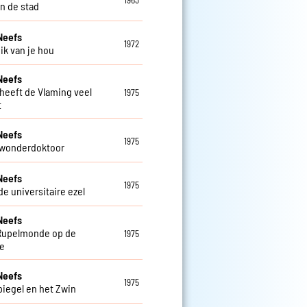
1963
in de stad
Neefs
1972
ik van je hou
Neefs
heeft de Vlaming veel
1975
t
Neefs
1975
ls wonderdoktoor
Neefs
1975
 de universitaire ezel
Neefs
e Rupelmonde op de
1975
e
Neefs
1975
piegel en het Zwin