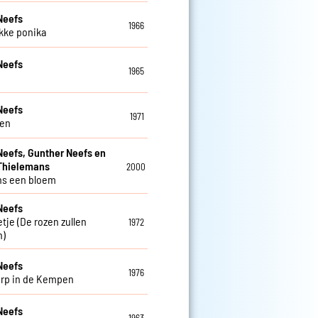
Neefs
1966
ikke ponika
Neefs
1965
Neefs
1971
ren
Neefs, Gunther Neefs en
Thielemans
2000
ns een bloem
Neefs
tje (De rozen zullen
1972
n)
Neefs
1976
orp in de Kempen
Neefs