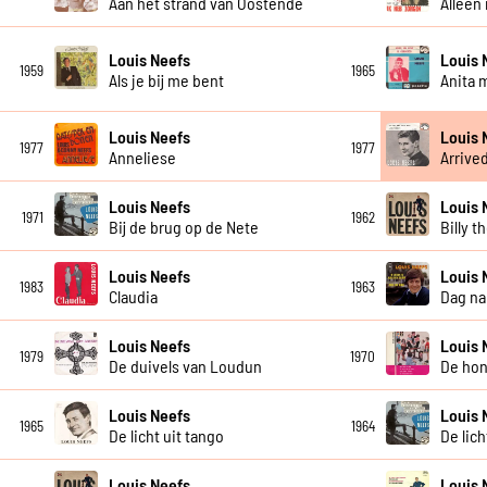
Aan het strand van Oostende
Alleen
Louis Neefs
Louis 
1959
1965
Als je bij me bent
Anita 
Louis Neefs
Louis 
1977
1977
Anneliese
Arrive
Louis Neefs
Louis 
1971
1962
Bij de brug op de Nete
Billy t
Louis Neefs
Louis 
1983
1963
Claudia
Dag na
Louis Neefs
Louis 
1979
1970
De duivels van Loudun
De hon
Louis Neefs
Louis 
1965
1964
De licht uit tango
De lic
Louis Neefs
Louis 