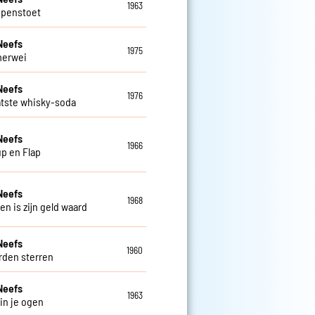
1963
ppenstoet
Neefs
1975
merwei
Neefs
1976
atste whisky-soda
Neefs
1966
up en Flap
Neefs
1968
en is zijn geld waard
Neefs
1960
den sterren
Neefs
1963
 in je ogen