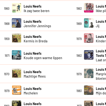
Louis Neefs
Louis 
1960
1963
Ik zag twee beren
Ikke p
Louis Neefs
Louis 
1968
1969
Jennifer Jennings
Jij
Louis Neefs
Louis 
1959
1979
Kermis in Breda
Kinde
Louis 
Louis Neefs
Toots 
1971
1963
Koude ogen warme lippen
Laat o
Louis 
Louis Neefs
Margrie
1970
1979
Machtige Mees
bloeie
Louis Neefs
Louis 
1979
1983
Mechelen
Mijn d
Louis Neefs
Louis 