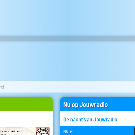
rci
Nu op Jouwradio
De nacht van Jouwradio
nu
►