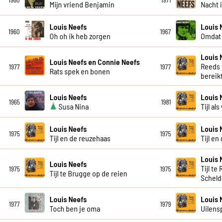
1960
1971
Mijn vriend Benjamin
Nacht 
Louis Neefs
Louis 
1960
1967
Oh oh ik heb zorgen
Omdat 
Louis 
Louis Neefs en Connie Neefs
Reeds 
1977
1977
Rats spek en bonen
bereik
Louis Neefs
Louis 
1965
1981
Susa Nina
Tijl a
Louis Neefs
Louis 
1975
1975
Tijl en de reuzehaas
Tijl en
Louis 
Louis Neefs
Tijl t
1975
1975
Tijl te Brugge op de reien
Scheld
Louis Neefs
Louis 
1977
1979
Toch ben je oma
Uilens