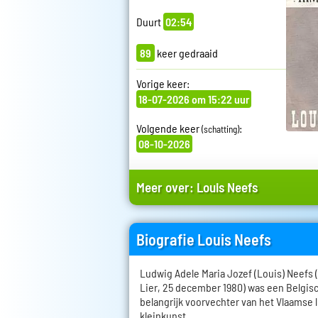
Duurt
02:54
89
keer gedraaid
Vorige keer:
18-07-2026 om 15:22 uur
Volgende keer
:
(schatting)
08-10-2026
Meer over:
Louis Neefs
Biografie Louis Neefs
Ludwig Adele Maria Jozef (Louis) Neefs (
Lier, 25 december 1980) was een Belgis
belangrijk voorvechter van het Vlaamse 
kleinkunst.