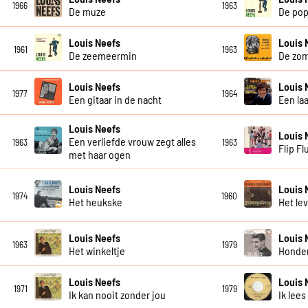
1966
1963
De muze
De po
Louis Neefs
Louis 
1961
1963
De zeemeermin
De zo
Louis Neefs
Louis 
1977
1964
Een gitaar in de nacht
Een la
Louis Neefs
Louis 
Een verliefde vrouw zegt alles
1963
1963
Flip Fl
met haar ogen
Louis Neefs
Louis 
1974
1960
Het heukske
Het lev
Louis Neefs
Louis 
1963
1979
Het winkeltje
Honder
Louis Neefs
Louis 
1971
1979
Ik kan nooit zonder jou
Ik lees