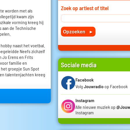
Zoek op artiest of titel
 te worden met als
ollegetijd kwam zijn
uzikale vorming kreeg hij
ies aan de Technische
pelen.
 hobby naast het voetbal.
geleidde Neefs zichzelf
an Jo Erens en Frits
voor familie en
Sociale media
n het groepje Sun Spot
 en talentenjachten kreeg
Facebook
Volg
Jouwradio
op Facebook
Instagram
Alle nieuwe muziek op
@Jouw
Instagram