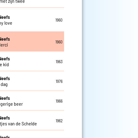
 met zijn twee
Neefs
1960
my love
Neefs
1960
derci
Neefs
1963
he kid
Neefs
1976
 dag
Neefs
1966
gerige beer
Neefs
1962
htjes van de Schelde
Neefs