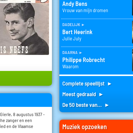
Andy Bens
Vrouw van mijn dromen
dadelijk
►
Bert Heerink
Julie July
daarna
►
Philippe Robrecht
Waarom
Complete speellijst ►
Meest gedraaid ►
De 50 beste van... ►
Gierle, 8 augustus 1937 -
che zanger en een
Muziek opzoeken
lied en de Vlaamse