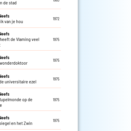
1963
in de stad
Neefs
1972
ik van je hou
Neefs
heeft de Vlaming veel
1975
t
Neefs
1975
ls wonderdoktoor
Neefs
1975
 de universitaire ezel
Neefs
e Rupelmonde op de
1975
e
Neefs
1975
piegel en het Zwin