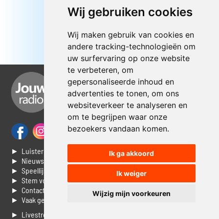
Wij gebruiken cookies
Wij maken gebruik van cookies en
andere tracking-technologieën om
uw surfervaring op onze website
te verbeteren, om
gepersonaliseerde inhoud en
advertenties te tonen, om ons
websiteverkeer te analyseren en
om te begrijpen waar onze
bezoekers vandaan komen.
► Luisteren naar Jouwradio
Ik ga akkoord
► Nieuws
► Speellijst
Ik weiger
► Stem voor de Dag top 3
► Contacteer ons
Wijzig mijn voorkeuren
► Vaak gestelde vragen
► Livestream informatie