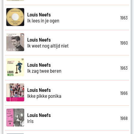
Louis Neefs
1963
Ik lees in je ogen
Louis Neefs
1960
Ik weet nog altijd niet
Louis Neefs
1963
Ik zag twee beren
Louis Neefs
1966
Ikke pikke ponika
Louis Neefs
1968
Iris