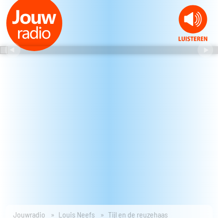
Jouwradio
Louis Neefs
Tijl en de reuzehaas