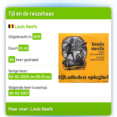
Tijl en de reuzehaas
Louis Neefs
Uitgebracht in
1975
Duurt
01:45
50
keer gedraaid
Vorige keer:
02-02-2026 om 00:01 uur
Volgende keer
:
(schatting)
09-03-2027
Meer over:
Louis Neefs